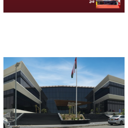
“منح”