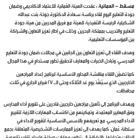
مسقط - العمانية :
عقدت الهيئة العُمانية للاعتماد الأكاديمي وضمان
جودة التعليم اليوم لقاء برئاسة سعادة الدكتورة جوخة بنت عبدالله
الشكيلية الرئيسة التنفيذية للهيئة مع فريق المدربين من هيئة جودة
التعليم والتدريب بمملكة البحرين، وذلك في إطار تعزيز التعاون والشراكة
بين المؤسسات التعليمية.
وهدف اللقاء إلى تعزيز التعاون بين الجانبين في مجالات ضمان جودة التعليم
المدرسي، وتبادل الخبرات والمعارف لتحقيق تطور مستدام في هذا المجال.
كما تضمّن اللقاء مناقشة المحاور الأساسية لبرنامج إعداد المراجعين
الخارجيين، الذي سيُنفَّذ يوم غد الثلاثاء وحتى الـ 27 فبراير الجاري في ثلاث
محافظات.
ويهدف البرنامج إلى تأهيل مراجعين خارجيين قادرين على تقويم أداء المدارس
وفق المعايير المعتمدة، وتمكينهم من اكتساب المهارات اللازمة لتقييم
الأداء المدرسي، مع تعريفهم بالأسس الأساسية لتقويم الأداء في
سلطنة عُمان، كما يهدف إلى تعزيز الممارسات التشخيصية المتعلقة بجمع
البيانات وتحليلها، بالإضافة إلى تطوير مهارات صياغة وإعداد تقارير تقويمية