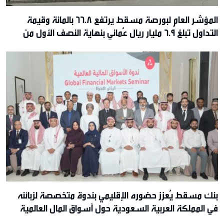
المؤشر العام لبورصة مسقط يرتفع 66.8 بالمائة وقيمة
التداول تبلغ 6.9 مليار ريال عُماني بنهاية النصف الأول من
2026م
بنك مسقط يُعزز حضوره الإقليمي بندوة متخصصة لزبائنه
في المملكة العربية السعودية حول أسواق المال العالمية