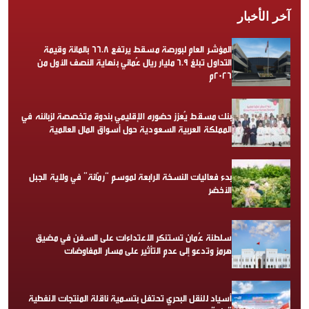
آخر الأخبار
المؤشر العام لبورصة مسقط يرتفع 66.8 بالمائة وقيمة
التداول تبلغ 6.9 مليار ريال عُماني بنهاية النصف الأول من
2026م
بنك مسقط يُعزز حضوره الإقليمي بندوة متخصصة لزبائنه في
المملكة العربية السعودية حول أسواق المال العالمية
بدء فعاليات النسخة الرابعة لموسم “رمّانة” في ولاية الجبل
الأخضر
سلطنة عُمان تستنكر الاعتداءات على السفن في مضيق
هرمز وتدعو إلى عدم التأثير على مسار المفاوضات
أسياد للنقل البحري تحتفل بتسمية ناقلة المنتجات النفطية