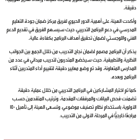
دقيقة.
وأكدت الهيئة على أهمية الدور الحيوي لفريق مركز ضمان جودة التعليم
المدرسي في دعم البرنامج التدريبي، حيث سيسهم الفريق في تقديم الدعم
الفني واللوجستي لضمان تحقيق أهداف البرنامج بكفاءة عالية.
يذكر أن البرنامج مصمم لضمان نجاح التدريب من خلال الجمع بين الجوانب
النظرية والتطبيقية. حيث سيخضع المتدربون لتدريب ميداني في عدد من
المدارس المتعاونة، وقد تم وضع معايير دقيقة لتقييم أداء المتدربين أثناء
البرنامج وبعده.
كما تم اختيار المشاركين في البرنامج التدريبي من خلال عملية دقيقة
تضمنت فحص البيانات والمرفقات المقدمة، وترتيب المتقدمين حسب
الأولوية باستخدام نظام تصنيف موضوعي، وتسعى الهيئة إلى تأهيل 150
مراجعًا خارجيًّا في المرحلة الأولى من التدريب.