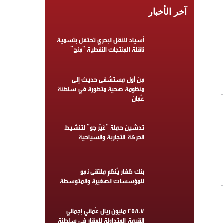
آخر الأخبار
أسياد للنقل البحري تحتفل بتسمية
ناقلة المنتجات النفطية “منح”
من أول مستشفى حديث إلى
منظومة صحية متطورة في سلطنة
عُمان
تدشين حملة “غيّر جو” لتنشيط
الحركة التجارية والسياحية
بنك ظفار يُنظم ملتقى نمو
للمؤسسات الصغيرة والمتوسطة
258.7 مليون ريال عُماني إجمالي
القيمة المتداولة للعقار في سلطنة