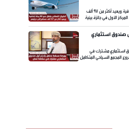
الطيران العُماني يشغّل نحو 80 رحلة إضافية ويعيد أكثر من 97 ألف
مركز الأول في جائزة بيئية
ل صندوق استثماري
وق استثماري مشترك في
روع المجمع السياحي المتكامل
صدي لطائرات مسيرة قادمة عبر