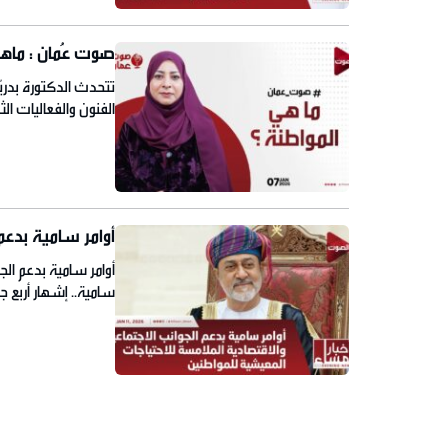
صوت عُمان : ماهي
تتحدث الدكتورة بدريّ
الفنون والفعاليات الث
أوامر سامية بدعم
أوامر سامية بدعم الج
سامية.. إشهار أربع 
احتفالًا بيوم النهضة 