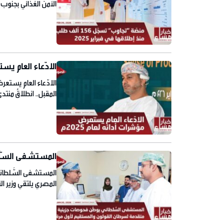
الأمن الغذائي بجنوب ا
بالتعاون مع المتحف ا
الادّعاء العام يست
المقبل.. انطلاقُ منتدى 
المستشفى السُّل
المستشفى السُّلطان
المصري يلتقي وزير ا