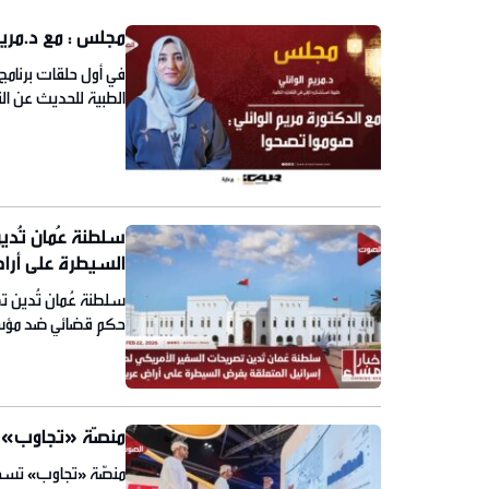
مجلس : مع د.مريم
في أول حلقات برنام
الطبية للحديث عن ال
السكري خلال هذا ال
سلطنة عُمان تُدي
السيطرة على أراض
سلطنة عُمان تُدين ت
حكم قضائي ضد مؤسسة
المعرفة وتكنو بلاس
منصّة «تجاوب» تسجّل 156 ألف طلب منذ إطلا