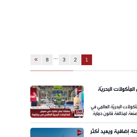
…
8
3
2
1
مأكولات البحريّة
ولات البحريّة العالمي في
عة لمخالفة قانون حماية
القادمين من إيران إلى أرض
ان العُماني يشغّل نحو 80 رحلة إضافية ويعيد أكثر