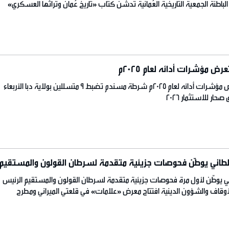
لباطنة الجمعية التاريخية العُمانية تدشّن كتاب «تاريخ عُمان وتراثها العسكري»
لوطني
عرض مؤشرات أدائه لعام 2025م
الادّعاء العام يستعرض مؤشرات أدائه لعام 2025م شرطة مسندم تضبط 9 متسللين بولاية دبا الأربعاء
صحار للاستثمار 2026
طاني يوطّن فحوصات جزيئية متقدمة لسرطان القولون والمستقيم
ي يوطّن لأول مرة فحوصات جزيئية متقدمة لسرطان القولون والمستقيم الرئيس
لأوقاف والشؤون الدينية افتتاح معرض «علامات» في قلعتي الميراني ومطرح