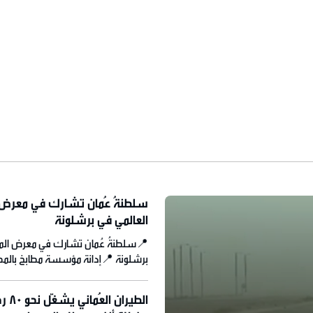
سلطنةُ عُمان تشارك في معرض ال
العالمي في برشلونة
📍سلطنةُ عُمان تشارك في معرض المأك
برشلونة 📍إدانة مؤسسة مطابخ بالمصن
المستهلك 📍وصول دفعة من المواطنين 
الوطن
الطير