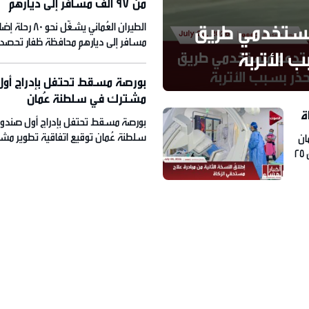
من 97 ألف مسافر إلى ديارهم
مستخدمي طريق
مسافر إلى ديارهم محافظة ظفار تحصد ال
 الأتربة
عربية إصابة 32 مدنياً في البحرين إثر هجوم بطائرات مسيّرة
بورصة مسقط تحتفل بإدراج أو
مشترك في سلطنة عُمان
ة
بورصة مسقط تحتفل بإدراج أول صند
سلطنة عُمان توقيع اتفاقية تطوير مش
ان
“تلال القرم” ببوشر الكويت تؤكد الت
السلطانية توضح ضوابط تظليل زجاج المركبات بلدية ظفار: إغلاق 25
البحر دون تسجيل إصابات