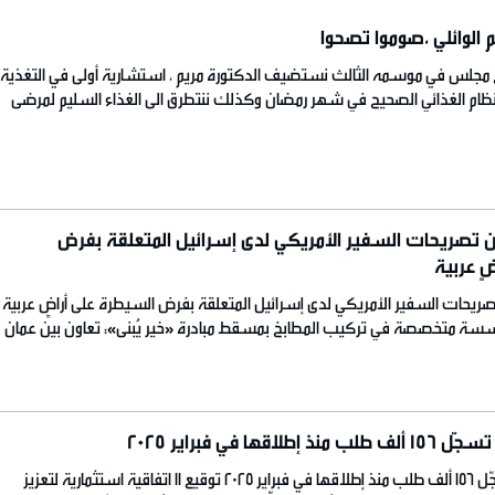
 الوائلي ،صوموا تصحوا
ج مجلس في موسمه الثالث نستضيف الدكتورة مريم ، استشارية أولى في التغذية
نظام الغذائي الصحيح في شهر رمضان وكذلك ننتطرق الى الغذاء السليم لمرضى
شهر المبارك
ن تصريحات السفير الأمريكي لدى إسرائيل المتعلقة بفرض
ٍ عربية
صريحات السفير الأمريكي لدى إسرائيل المتعلقة بفرض السيطرة على أراضٍ عربية
 متخصصة في تركيب المطابخ بمسقط مبادرة «خير يُبنى»: تعاون بين عمان
تك لتوزيع صندوق غذائي رمضاني للأسر المستحقة
قها في فبراير 2025
منصّة «تجاوب» تسجّل 156 ألف طلب منذ إطلاقها في فبراير 2025 توقيع 11 اتفاقية استثمارية لتعزيز