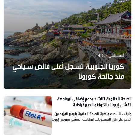
أغسطس 9, 2026
كوريا الجنوبية تسجل أعلى فائض سياحي
منذ جائحة كورونا
الصحة العالمية تناشد بدعم إضافي لمواجهة
تفشي إيبولا بالكونغو الديمقراطية
جنيف : ناشدت منظمة الصحة العالمية بتوفير المزيد من
الدعم على كل المستويات لمكافحة تفشي فيروس إيبولا
في الكونغو الديمقراطية. وأفاد المتحدث باسم المنظمة
طارق ياساريفيتش، أن فيروس إيبولا يتفشى متجاوزًا