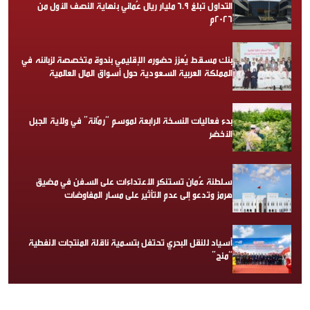
التداول تبلغ 6.9 مليار ريال عُماني بنهاية النصف الأول من
2026م
بنك مسقط يُعزز حضوره الإقليمي بندوة متخصصة لزبائنه في
المملكة العربية السعودية حول أسواق المال العالمية
بدء فعاليات النسخة الرابعة لموسم “رمّانة” في ولاية الجبل
الأخضر
سلطنة عُمان تستنكر الاعتداءات على السفن في مضيق
هرمز وتدعو إلى عدم التأثير على مسار المفاوضات
أسياد للنقل البحري تحتفل بتسمية ناقلة المنتجات النفطية
“منح”