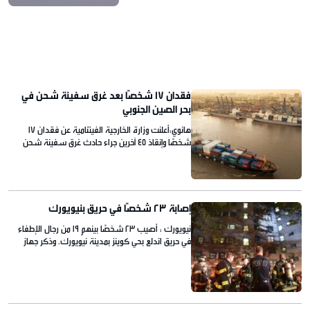
القوات الأمريكية المتمركزة في الشرق الأوسط قبل يوم
واحد. وكان الجيش الأمريكي أعلن ⁠يوم الثلاثاء عن اعتراض
عدة صواريخ باليستية أطلقتها إيران باتجاه القوات
الأمريكية، فيما وصفته […]
فقدان 17 شخصًا بعد غرق سفينة شحن في
بحر الصين الجنوبي
هانوي:أعلنت وزارة الخارجية الفيتنامية عن فقدان 17
شخصًا وإنقاذ 45 آخرين جراء حادث غرق سفينة شحن
كانت تقل 62 شخصًا في بحر الصين الجنوبي. وقالت فام
ثو هانج المتحدثة باسم الوزارة إن السلطات الفيتنامية
باشرت عمليات الإنقاذ فور تلقيها تقارير عن الحادث
بالتنسيق مع فرق البحث والإنقاذ الصينية والسفن التي
كانت تعمل في المنطقة القريبة. […]
إصابة 23 شخصًا في حريق بنيويورك
نيويورك : أصيب 23 شخصًا بينهم 19 من رجال الإطفاء
في حريق اندلع بحي كوينز بمدينة نيويورك. وذكر جهاز
الإطفاء في مدينة نيويورك في بيان له أن جميع المصابين
نقلوا إلى المستشفيات بينما أفادت وسائل إعلام محلية
بأن خمسة من رجال الإطفاء تعرضوا لإصابات تتراوح بين
المتوسطة والخطيرة أحدهم يرقد في المستشفى في
حالة حرجة. […]