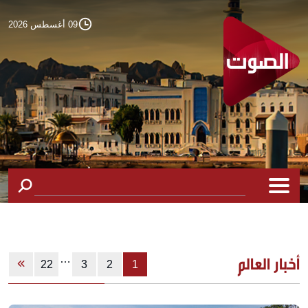
09 أغسطس 2026
…
أخبار العالم
22
3
2
1