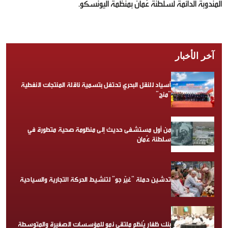
المندوبة الدائمة لسلطنة عُمان بمنظمة اليونسكو.
آخر الأخبار
أسياد للنقل البحري تحتفل بتسمية ناقلة المنتجات النفطية
“منح”
من أول مستشفى حديث إلى منظومة صحية متطورة في
سلطنة عُمان
تدشين حملة “غيّر جو” لتنشيط الحركة التجارية والسياحية
بنك ظفار يُنظم ملتقى نمو للمؤسسات الصغيرة والمتوسطة