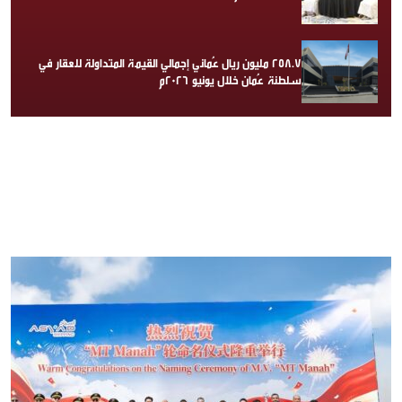
258.7 مليون ريال عُماني إجمالي القيمة المتداولة للعقار في
سلطنة عُمان خلال يونيو 2026م