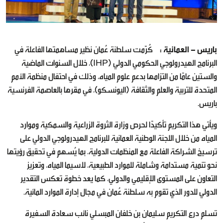
باريس - العمانية :
كُرّمت سلطنة عُمان نظير مساهمتها الفاعلة في
البرنامج الهيدرولوجي الحكومي الدولي (IHP)، خلال السنوات الماضية
والستين عامًا من التزامها بدعم علوم المياه، وذلك في احتفال منظمة الأمم
المتحدة للتربية والعلم والثقافة (اليونسكو)، في مقرها بالعاصمة الفرنسية
باريس.
ويأتي هذا التكريم تأكيدًا لحرص وزارة الثروة الزراعية والسمكية وموارد
المياه من خلال اللجنة الوطنية العمانية للبرنامج الهيدرولوجي الدولي على
ترسيخ الشراكة الفاعلة مع المنظمات الدولية، بما يُسهم في تحقيق رؤيتها
نحو تنمية مستدامة وشاملة للموارد الطبيعية، لاسيما المياه، وتعزيز
التعاون على المستوى الإقليمي والدولي، كما يعد خطوة تعكس التقدير
الدولي للدور الذي تقوم به سلطنة عُمان في مجال إدارة الموارد المائية.
تسلم درع التكريم سليمان بن خلفان المبسلي نائب سعادة السفيرة