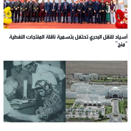
أسياد للنقل البحري تحتفل بتسمية ناقلة المنتجات النفطية
“منح”