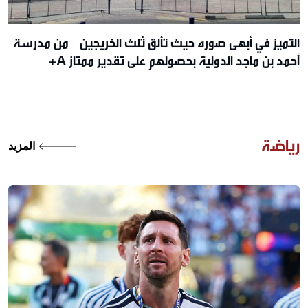
التميز في أبهى صوره حيث تألق ثلث الخريجين من مدرسة
أحمد بن ماجد الدولية بحصولهم على تقدير ممتاز A+
رياضة
المزيد