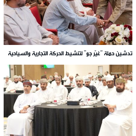
تدشين حملة “غيّر جو” لتنشيط الحركة التجارية والسياحية