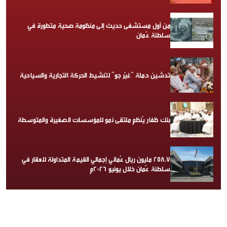
من أول مستشفى حديث إلى منظومة صحية متطورة في
سلطنة عُمان
تدشين حملة “غيّر جو” لتنشيط الحركة التجارية والسياحية
بنك ظفار يُنظم ملتقى نمو للمؤسسات الصغيرة والمتوسطة
258.7 مليون ريال عُماني إجمالي القيمة المتداولة للعقار في
سلطنة عُمان خلال يونيو 2026م