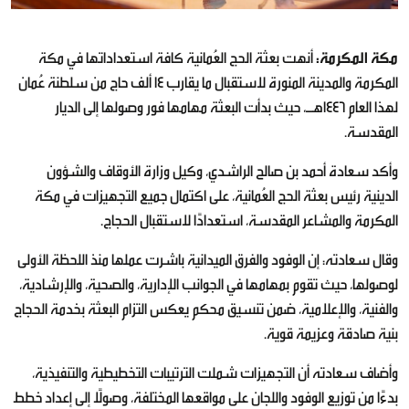
مكة المكرمة:
أنهت بعثة الحج العُمانية كافة استعداداتها في مكة
المكرمة والمدينة المنورة لاستقبال ما يقارب 14 ألف حاج من سلطنة عُمان
لهذا العام 1446هـ، حيث بدأت البعثة مهامها فور وصولها إلى الديار
المقدسة.
وأكد سعادة أحمد بن صالح الراشدي، وكيل وزارة الأوقاف والشؤون
الدينية رئيس بعثة الحج العُمانية، على اكتمال جميع التجهيزات في مكة
المكرمة والمشاعر المقدسة، استعدادًا لاستقبال الحجاج.
وقال سعادته: إن الوفود والفرق الميدانية باشرت عملها منذ اللحظة الأولى
لوصولها، حيث تقوم بمهامها في الجوانب الإدارية، والصحية، والإرشادية،
والفنية، والإعلامية، ضمن تنسيق محكم يعكس التزام البعثة بخدمة الحجاج
بنية صادقة وعزيمة قوية.
وأضاف سعادته أن التجهيزات شملت الترتيبات التخطيطية والتنفيذية،
بدءًا من توزيع الوفود واللجان على مواقعها المختلفة، وصولًا إلى إعداد خط​ط