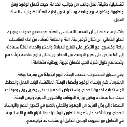
تشغيلية دقيقة لكل جانب من جوانب الخدمة، حيث تعمل الوفود وفق
منظومة متكاملة، مع متابعة مستمرة من إدارة البعثة لضمان سلاسة
العمل.
وأشار سعادته إلى أن الهدف الأساسي للبعثة هو تقديم خدمات متميزة
للحاج العُماني، من خلال توفير بيئة آمنة ومنظمة تمكّنه من أداء المناسك
براحة وخشوع، مع التركيز على التفرغ للعبادة والذكر والدعاء، لافتًا سعادته
إلى "أننا نحرص على تعزيز التوعية بين الحجاج من خلال برامج هادفة تُرشدهم
وتدعمهم طوال فترة الحج، لضمان تجربة روحانية متكاملة".
وفي سياق التحضيرات، عقدت البعثة اليوم اجتماعًا في مقرها بمكة
المكرمة، ضم رؤساء الوفود وأعضاء البعثة، لمناقشة آليات العمل والخطط
المستقبلية لخدمة الحجاج، واستعراض التجهيزات في مخيمي منى وعرفات،
حيث دعا سعادة وكيل وزارة الأوقاف والشؤون الدينية رئيس البعثة
الأعضاء إلى بذل المزيد من الجهود والتحلي بالصبر في تقديم الدعم والإرشاد
للحجاج، مع التأكيد على أهمية التعاون المشترك والالتزام بالقيم الإسلامية
في التعامل مع ضيوف الرحمن، لتذليل أي عقبات قد تواجههم.