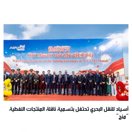
أسياد للنقل البحري تحتفل بتسمية ناقلة المنتجات النفطية
“منح”