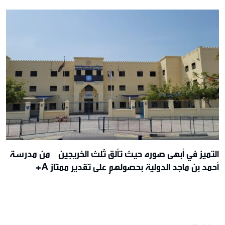
التميز في أبهى صوره حيث تألق ثلث الخريجين من مدرسة
أحمد بن ماجد الدولية بحصولهم على تقدير ممتاز A+