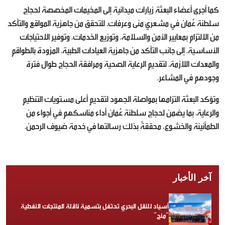
كما أجرى أعضاء البعثة زيارات ميدانية إلى المخيمات المخصصة لحجاج
سلطنة عُمان في مشعري منى وعرفات، للتحقق من جاهزية المواقع والتأكد
من الالتزام بمعايير الأمن والسلامة، وتوزيع الخدمات، وتوفير الاحتياجات
الأساسية، إلى جانب التأكد من جاهزية العيادات الطبية، المزودة بالطواقم
والمعدات اللازمة، لتقديم الرعاية الصحية ومرافقة الحجاج طوال فترة
وجودهم في المشاعر.
وتؤكد البعثة التزامها بمواصلة الجهود لتقديم أعلى مستويات التنظيم
والرعاية، بما يضمن لحجاج سلطنة عُمان أداء مناسكهم في أجواء من
الطمأنينة والخشوع، محققةً بذلك رسالتها في خدمة ضيوف الرحمن.
آخر الأخبار
أسياد للنقل البحري تحتفل بتسمية ناقلة المنتجات النفطية
“منح”