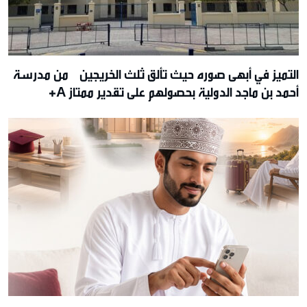
التميز في أبهى صوره حيث تألق ثلث الخريجين من مدرسة
أحمد بن ماجد الدولية بحصولهم على تقدير ممتاز A+