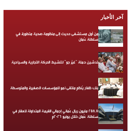
آخر الأخبار
من أول مستشفى حديث إلى منظومة صحية متطورة في
سلطنة عُمان
تدشين حملة “غيّر جو” لتنشيط الحركة التجارية والسياحية
بنك ظفار يُنظم ملتقى نمو للمؤسسات الصغيرة والمتوسطة
258.7 مليون ريال عُماني إجمالي القيمة المتداولة للعقار في
سلطنة عُمان خلال يونيو 2026م