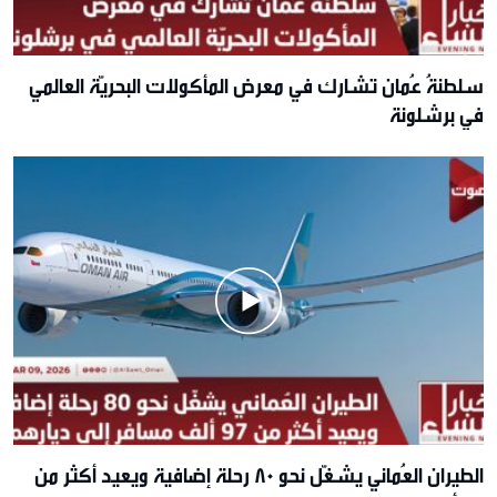
سلطنةُ عُمان تشارك في معرض المأكولات البحريّة العالمي
في برشلونة
الطيران العُماني يشغّل نحو 80 رحلة إضافية ويعيد أكثر من