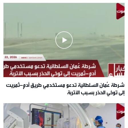
شرطة عُمان السلطانية تدعو مستخدمي طريق أدم–ثمريت
إلى توخي الحذر بسبب الأتربة