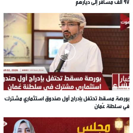
97 ألف مسافر إلى ديارهم
بورصة مسقط تحتفل بإدراج أول صندوق استثماري مشترك
في سلطنة عُمان