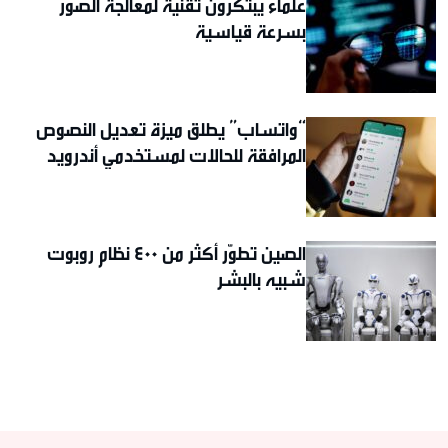
علماء يبتكرون تقنية لمعالجة الصور
بسرعة قياسية
“واتساب” يطلق ميزة تعديل النصوص
المرافقة للحالات لمستخدمي أندرويد
الصين تطوّر أكثر من 400 نظام روبوت
شبيه بالبشر