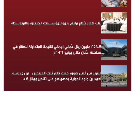
بنك ظفار يُنظم ملتقى نمو للمؤسسات الصغيرة والمتوسطة
258.7 مليون ريال عُماني إجمالي القيمة المتداولة للعقار في
سلطنة عُمان خلال يونيو 2026م
التميز في أبهى صوره حيث تألق ثلث الخريجين من مدرسة
أحمد بن ماجد الدولية بحصولهم على تقدير ممتاز A+