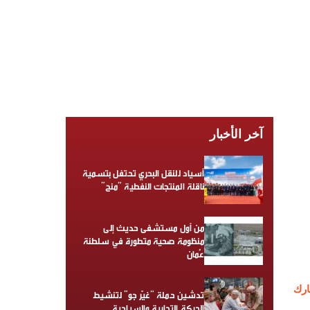
آخر الأخبار
أسياد للنقل البحري تحتفل بتسمية
ناقلة المنتجات النفطية “منح”
من أول مستشفى حديث إلى
منظومة صحية متطورة في سلطنة
عُمان
رك
تدشين حملة “غيّر جو” لتنشيط
الحركة التجارية والسياحية