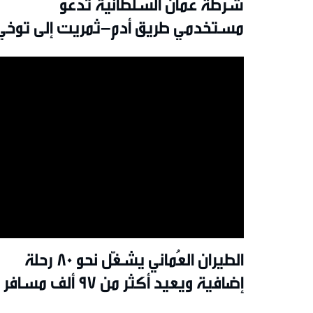
شرطة عُمان السلطانية تدعو
مستخدمي طريق أدم–ثمريت إلى توخي
الحذر بسبب الأتربة
الطيران العُماني يشغّل نحو 80 رحلة
إضافية ويعيد أكثر من 97 ألف مسافر
إلى ديارهم