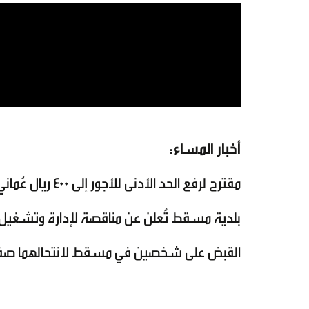
أخبار المساء:
مقترح لرفع الحد الأدنى للأجور إلى 400 ريال عُماني
بلدية مسقط تُعلن عن مناقصة لإدارة وتشغيل
القبض على شخصين في مسقط لانتحالهما صفة