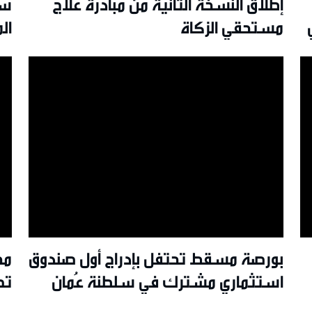
إطلاقُ النسخة الثانية من مبادرة علاج
سل
مستحقي الزكاة
ال
بورصة مسقط تحتفل بإدراج أول صندوق
مج
استثماري مشترك في سلطنة عُمان
تص