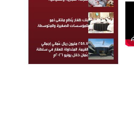
بنك ظفار يُنظم ملتقى نمو
للمؤسسات الصغيرة والمتوسطة
258.7 مليون ريال عُماني إجمالي
القيمة المتداولة للعقار في سلطنة
عُمان خلال يونيو 2026م