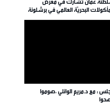
طنةُ عُمان تشارك في معرض
مأكولات البحريّة العالمي في برشلونة
لس : مع د.مريم الوائلي ،صوموا
حوا