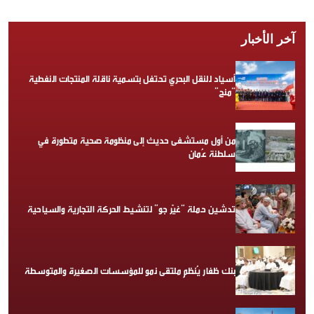
آخر الأخبار
أسياد للنقل البحري تحتفل بتسمية ناقلة المنتجات النفطية
“منح”
من أول مستشفى حديث إلى منظومة صحية متطورة في
سلطنة عُمان
تدشين حملة “غيّر جو” لتنشيط الحركة التجارية والسياحية
بنك ظفار يُنظم ملتقى نمو للمؤسسات الصغيرة والمتوسطة