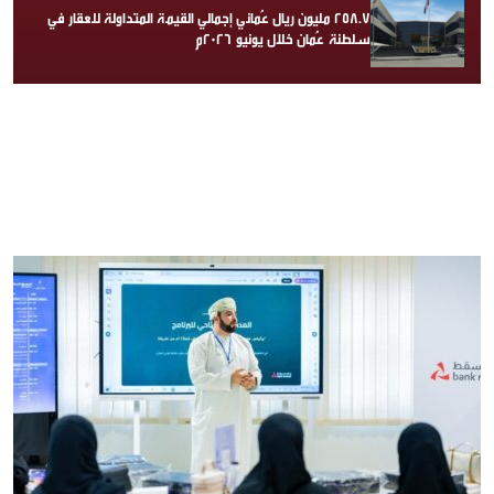
258.7 مليون ريال عُماني إجمالي القيمة المتداولة للعقار في
سلطنة عُمان خلال يونيو 2026م