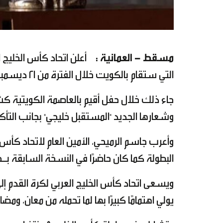
مسقط - العمانية :
التي ستقام بالكويت خلال الفترة من 21 ديسمبر حتى 3 يناير المقبلين.
وشعارها الجديد "المستقبل خليجي" بجانب التأ
وأعرب جاسم الرميحي، الأمين العام لاتحاد كأس ا
البطولة كما كان حاضرًا في النسخة السابقة بـخليجي 25 في 
ويسعى اتحاد كأس الخليج العربي لكرة القدم إ
يولي اهتمامًا كبيرًا بها لما تحمله من معان، و