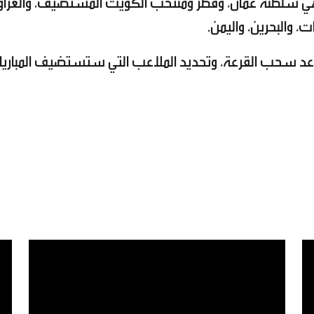
كأس الخليج 8 منتخبات، وهي سلطنة عُمان، وقطر ومنتخب الكويت المستضيف، والعرا
، والبحرين، واليمن.
 موعد سحب القرعة، وتحديد الملاعب التي ستستضيف المباري