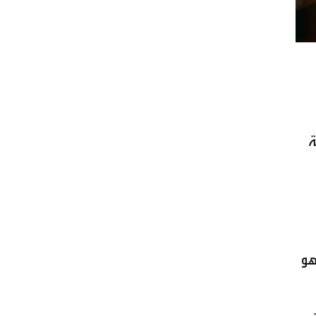
 البصرية
هو