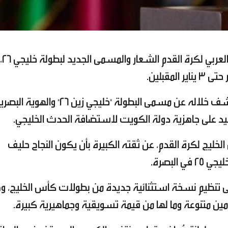
أعلن اتحاد كأس الخليج العربي لكرة القدم الشعار والمسمى الجديد لبطولة خليجي 26،
جاء ذلك خلال حفل أقيم بالعاصمة الكويتية كشف خلاله عن مسمى البطولة "خليجي زين 26" والهوية
كيد على جاهزية دولة الكويت لاستضافة الحدث الخليجي.
لخليج لكرة القدم، عن ثقته الكبيرة بأن يكون النجاح حليف
البصرة.
لى تنظيم نسخة استثنائية جديدة من بطولات كأس الخليج، و
مضامين متنوعة وما لها من قيمة تسويقية وجماهيرية كبيرة.