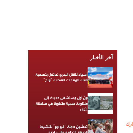
آخر الأخبار
أسياد للنقل البحري تحتفل بتسمية
ناقلة المنتجات النفطية “منح”
من أول مستشفى حديث إلى
منظومة صحية متطورة في سلطنة
عُمان
رك
تدشين حملة “غيّر جو” لتنشيط
الحركة التجارية والسياحية