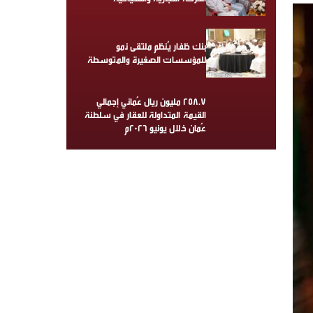
بنك ظفار يُنظم ملتقى نمو
للمؤسسات الصغيرة والمتوسطة
258.7 مليون ريال عُماني إجمالي
القيمة المتداولة للعقار في سلطنة
عُمان خلال يونيو 2026م