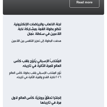
Read more
لجنة الألعاب والرياضات الإلكترونية
تنظم بطولة القمة بمشاركة نخبة
اللاعبين في سلطنة عُمان
هدفت البطولة إلى تعزيز التنافس بين اللاعبين
المُنتخبُ الإسباني يُتوّج بلقب كأس
العالم للمرة الثانية في تاريخه
تُوّج المنتخب الإسباني بلقب بطولة كأس العالم
2026 لكرة القدم وللمرة الثانية في تاريخه
إنجلترا تحقّقُ برونزيّة كأس العالم لأول
مرة في تاريخها