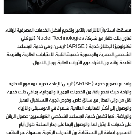
مسقط
: استمرارًا لالتزامه بالتميز وتقديم أفضل الخدمات المصرفية لزبائنه،
تعاون بنك ظفار مع شركة Nuclei Technologies (نيوكلي
تكنولوجيز) لإطلاق خدمة ( ARISE) "آريس"، وهي خدمة المساعد
الشخصي الحصرية والمصممة خصيصًا لتلبية الاحتياجات العالمية والفريدة
لقاعدة زبائنه من الأفراد ذوي الثروات العالية ورجال الأعمال.
ولقد تم تصميم خدمة (ARISE) "آريس" لإعادة تعريف مفهوم الفخامة
والراحة حيث تقدم باقة من الخدمات المميزة والمجانية، بما في ذلك خدمة
نقل من وإلى المطار مع سائق خاص، وخوض تجربة الاستقبال المميز،
والوصول إلى أكثر الفعاليات العالمية شهرة في الموسيقى والأزياء
والرياضة. كما تضمن خدمة المساعد الشخصي "الكونسيرج" حصول الزبائن
على خدمات لا مثيل لها، والوصول إليها على مدار الساعة طوال أيام
الأسبوع، إضافة إلى الاستفادة من الخدمات الرقمية بسهولة عبر الهاتف