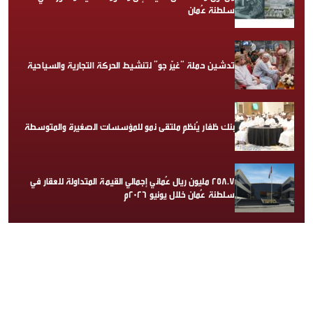
سلطنة عُمان
تدشين حملة “غيّر جو” لتنشيط الحركة التجارية والسياحية
بنك ظفار يُنظم ملتقى نمو للمؤسسات الصغيرة والمتوسطة
258.7 مليون ريال عُماني إجمالي القيمة المتداولة للعقار في
سلطنة عُمان خلال يونيو 2026م