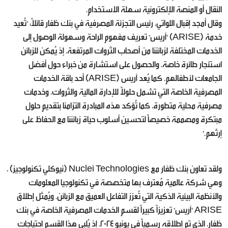
النقال أو المنصة الإلكترونية سهلة الاستخدام.
وقال أمجد إقبال اللواتي، رئيس التجزئة المصرفية في بنك ظفار قائلاً: "تُعيد
خدمة (ARISE) "آريس" تعريف مفهوم الراحة وسهولة الوصول إلى
الخدمات المختلفة لزبائننا من أصحاب الثروات المرتفعة، إذ يُمكن للزبائن
استئجار طائرة خاصة، والحصول على استشارة من خبراء حول أفضل
الجامعات لأطفالهم. كما يُعد آريس (ARISE) أحد باقة الخدمات
المصرفية الخاصة التي تشمل حلولاً للإدارة المالية والثروات، وخدمات
مصرفية محلية متطورة، كما تُؤكد هذه المبادرة التزامنا بتقديم حلول
مبتكرة ومصممة خصيصاً لتحسين أسلوب حياة زبائننا مع الحفاظ على
إرثهم."
ولقد تعاون بنك ظفار مع Nuclei Technologies (نيوكلي تكنولوجيز) ،
وهي شركة عالمية مُعترف بها متخصصة في تكنولوجيا المعلومات
والأنظمة البيئية الذكية التي تُعزز التفاعل العميق مع الزبائن. ويُمثل إطلاق
ARISE "آريس" تعزيزاً كبيراً لقسم الخدمات المصرفية الخاصة في بنك
ظفار، الذي تم إطلاقه رسمياً في يونيو 2024. إذ يُلبي هذا القسم احتياجات