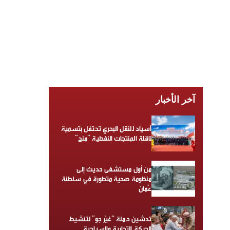
آخر الأخبار
أسياد للنقل البحري تحتفل بتسمية
ناقلة المنتجات النفطية “منح”
من أول مستشفى حديث إلى
منظومة صحية متطورة في سلطنة
عُمان
تدشين حملة “غيّر جو” لتنشيط
الحركة التجارية والسياحية