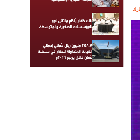
رك
بنك ظفار يُنظم ملتقى نمو
للمؤسسات الصغيرة والمتوسطة
258.7 مليون ريال عُماني إجمالي
القيمة المتداولة للعقار في سلطنة
عُمان خلال يونيو 2026م