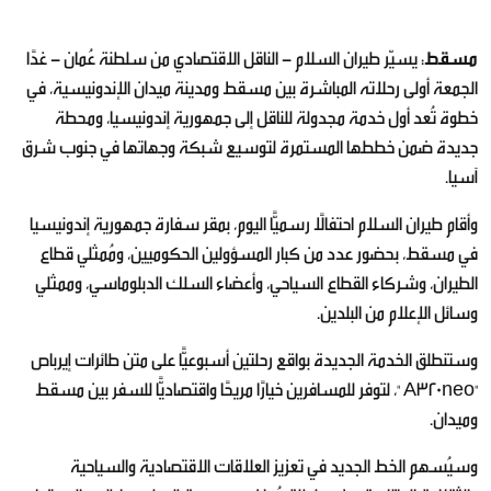
مسقط
: يسيّر طيران السلام - الناقل الاقتصادي من سلطنة عُمان - غدًا
الجمعة أولى رحلاته المباشرة بين مسقط ومدينة ميدان الإندونيسية، في
خطوة تُعد أول خدمة مجدولة للناقل إلى جمهورية إندونيسيا، ومحطة
جديدة ضمن خططها المستمرة لتوسيع شبكة وجهاتها في جنوب شرق
آسيا.
وأقام طيران السلام احتفالًا رسميًّا اليوم، بمقر سفارة جمهورية إندونيسيا
في مسقط، بحضور عدد من كبار المسؤولين الحكوميين، ومُمثلي قطاع
الطيران، وشركاء القطاع السياحي، وأعضاء السلك الدبلوماسي، وممثلي
وسائل الإعلام من البلدين.
وستنطلق الخدمة الجديدة بواقع رحلتين أسبوعيًّا على متن طائرات إيرباص
"A320neo "، لتوفر للمسافرين خيارًا مريحًا واقتصاديًّا للسفر بين مسقط
وميدان.
وسيُسهم الخط الجديد في تعزيز العلاقات الاقتصادية والسياحية