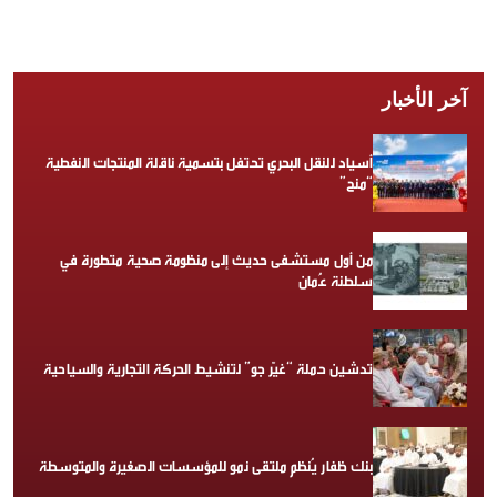
آخر الأخبار
أسياد للنقل البحري تحتفل بتسمية ناقلة المنتجات النفطية
“منح”
من أول مستشفى حديث إلى منظومة صحية متطورة في
سلطنة عُمان
تدشين حملة “غيّر جو” لتنشيط الحركة التجارية والسياحية
بنك ظفار يُنظم ملتقى نمو للمؤسسات الصغيرة والمتوسطة