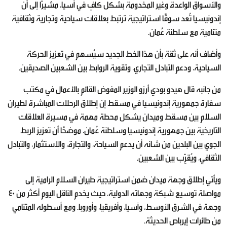
والأسواق الواعدة وغير المخدومة بشكل كافٍ في آسيا، مشيرًا إلى أن
إندونيسيا تُعد سوقًا استراتيجية ترتبط بعلاقات سياحية وتجارية وثقافية
متنامية مع سلطنة عُمان.
وأضاف أنه على ثقة بأن هذا الخط الجديد سيُسهم في تعزيز الحركة
السياحية، ودعم التبادل التجاري، وتقوية الروابط بين الشعبين الصديقين.
من جانبه قال هيدو بودي أرزو الوزير المفوض القائم بالأعمال في مكتب
سفارة جمهورية إندونيسيا في مسقط إن إطلاق الرحلات المباشرة لطيران
السلام بين مسقط وميدان يشكل محطة مهمة في مسيرة العلاقات
التاريخية بين جمهورية إندونيسيا وسلطنة عُمان، موضحًا أن تعزيز الربط
الجوي بين البلدين من شانه أن يدعم السياحة، والتجارة، والاستثمار، والتبادل
الثقافي، ويُقرِّب بين الشعبين.
ويأتي إطلاق وجهة ميدان ضمن استراتيجية طيران السلام الرامية إلى
مواصلة توسيع شبكة وجهاته الدولية، حيث يخدم الناقل اليوم أكثر من 40
وجهة في الشرق الأوسط، وآسيا، وأفريقيا، وأوروبا. ومع أسطوله المتنامي
من طائرات إيرباص الحديثة.