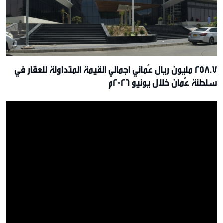
258.7 مليون ريال عُماني إجمالي القيمة المتداولة للعقار في
سلطنة عُمان خلال يونيو 2026م