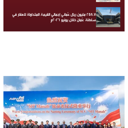
258.7 مليون ريال عُماني إجمالي القيمة المتداولة للعقار في
سلطنة عُمان خلال يونيو 2026م