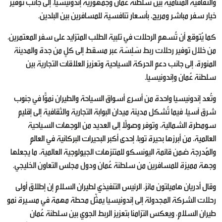
والثقافية المتنامية بين سلطنة عُمان وجمهورية إندونيسيا، إلى جانب توفير
خيار سفر مباشر ومريح، بأسعار تنافسية للمسافرين بين البلدين.
كما يُتوقع أن تُسهم الرحلات في تلبية الطلب المتزايد على سفر المعتمرين،
من خلال توفير رحلات ربط سَلِسَة عبر مسقط إلى كلٍ من جدة والمدينة
المنورة، إلى جانب دعم الحركة السياحية وتعزيز العلاقات التجارية بين
سلطنة عُمان وإندونيسيا.
وتُعد إندونيسيا واحدة من أسرع أسواق السياحة والطيران نموًّا في جنوب
شرق آسيا، فيما تُشكل مدينة ميدان البوابة التجارية والثقافية إلى إقليم
سومطرة الشمالية، وتوفر وصولًا إلى العديد من الوجهات السياحية
العالمية، من أبرزها بحيرة توبا، إحدى أكبر البحيرات البركانية في العالم
والمُدرجة ضمن قائمة اليونسكو للمتنزهات الجيولوجية العالمية، ما يجعلها
وجهة مميزة للمسافرين من سلطنة عُمان ودول مجلس التعاون الخليجي.
وقال أدريان هاميلتون مانز، الرئيس التنفيذي لطيران السلام إن إطلاق أولى
رحلات الشركة المجدولة إلى إندونيسيا يمثّل محطة مهمة في مسيرة نمو
طيران السلام، ويعكس التزامنا بتعزيز الربط الجوي بين سلطنة عُمان