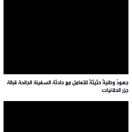
جهودٌ وطنيةٌ حثيثةٌ للتعامل مع حادثة السفينة الجانحة قبالة
جزر الحلانيات