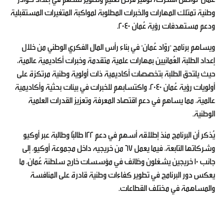
وطنية تمتلك المهارات والخبرات المطلوبة لمواكبة المتغيرات المستقبلية
ودعم مستهدفات رؤية عُمان 2040.
ويساهم برنامج "روّاد عُمان" في بناء رأس المال الفكري الوطني من خلال
إعداد الطلبة العُمانيين بمهارات علمية متقدمة وخبرات أكاديمية عالمية،
حيث يلتحق الطلبة بتخصصات أكاديمية ذات أولوية وطنية مرتكزة على
أولويات رؤية عُمان 2040، واكتسابهم للخبرات في بيئات بحثية وأكاديمية
عالمية، مما يساهم في دعم اقتصاد المعرفة وتعزيز القدرات العلمية
الوطنية.
يُذكر أن البرنامج منذ إطلاقه أسهم في دعم 122 طالبًا وطالبة عبر أوكيو
وشركاتها التابعة، فيما يعمل 67 من خريجيه داخل مجموعة أوكيو، إلى
جانب 10 خريجين يشغلون وظائف في مؤسسات خارج سلطنة عُمان، ما
يعكس دور البرنامج في تطوير كفاءات وطنية قادرة على المنافسة
والمساهمة في مختلف القطاعات.