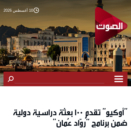
10 أغسطس 2026
”أوكيو” تقدم 100 بعثة دراسية دولية
ضمن برنامج “روّاد عُمان”