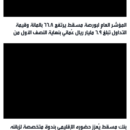
المؤشر العام لبورصة مسقط يرتفع 66.8 بالمائة وقيمة
التداول تبلغ 6.9 مليار ريال عُماني بنهاية النصف الأول من
2026م
بنك مسقط يُعزز حضوره الإقليمي بندوة متخصصة لزبائنه