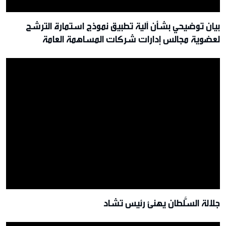
بيان توضيحي بشأن آلية تطبيق نموذج استمارة الترشح
لعضوية مجالس إدارات شركات المساهمة العامة
جلالة السُّلطان يهنئ رئيس تشاد