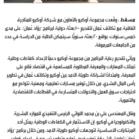
مسقط
: وقّعت مجموعة أوكيو بالتعاون مع شركة أوكيو للمتاجرة
اتفاقية مع تكاتف عُمان لتقديم 100 بعثة دولية لبرنامج "روّاد عُمان"، على مدى
خمس سنوات، بواقع 20 بعثة سنويًّا، سيتمكن الطلبة من الدراسة في عدد
من الجامعات المرموقة.
ويأتي تقديم رعاية البرنامج من مجموعة أوكيو دعمًا لإعداد كفاءات وطنية
تمتلك المهارات والمعرفة المطلوبة للمساهمة في اقتصاد قائم على
المعرفة، وامتدادًا لشراكة طويلة الأمد بين أوكيو وتكاتف عُمان في تطوير
رأس المال البشري، من خلال توفير مسارات تعليمية ومهنية تتواءم مع
احتياجات سوق العمل والتحولات المتسارعة في القطاعات الاقتصادية
والتنموية.
وقال المهندس علي بن محمد اللواتي، الرئيس التنفيذي للموارد البشرية
والتكنولوجيا في أوكيو، إن الاستثمار في الكفاءات الوطنية يمثل أحد
المرتكزات الأساسية لتوجهات أوكيو طويلة الأمد، ومن خلال برنامج "روّاد
عُمان" تواصل الشركة توفير فرص تعليم وتطوير تسهم في إعداد كوادر