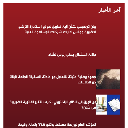
آخر الأخبار
بيان توضيحي بشأن آلية تطبيق نموذج استمارة الترشح
لعضوية مجالس إدارات شركات المساهمة العامة
جلالة السُّلطان يهنئ رئيس تشاد
جهودٌ وطنيةٌ حثيثةٌ للتعامل مع حادثة السفينة الجانحة قبالة
جزر الحلانيات
من الورق إلى النظام الإلكتروني.. كيف تتغير الفاتورة الضريبية
في عُمان؟
المؤشر العام لبورصة مسقط يرتفع 66.8 بالمائة وقيمة