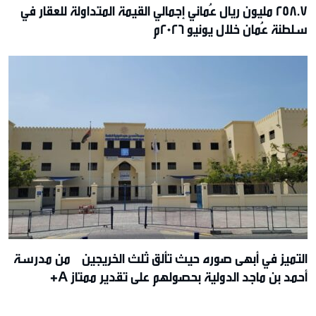
258.7 مليون ريال عُماني إجمالي القيمة المتداولة للعقار في
سلطنة عُمان خلال يونيو 2026م
التميز في أبهى صوره حيث تألق ثلث الخريجين من مدرسة
أحمد بن ماجد الدولية بحصولهم على تقدير ممتاز A+