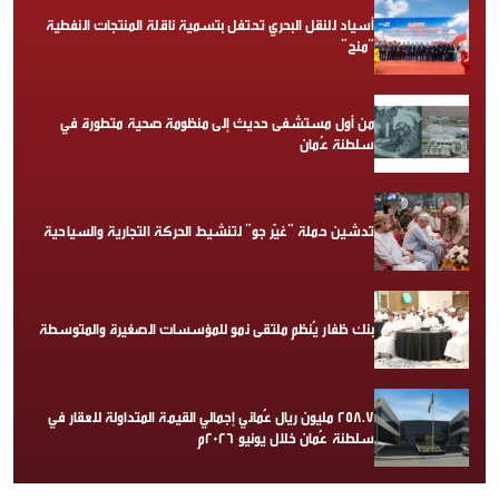
أسياد للنقل البحري تحتفل بتسمية ناقلة المنتجات النفطية
“منح”
من أول مستشفى حديث إلى منظومة صحية متطورة في
سلطنة عُمان
تدشين حملة “غيّر جو” لتنشيط الحركة التجارية والسياحية
بنك ظفار يُنظم ملتقى نمو للمؤسسات الصغيرة والمتوسطة
258.7 مليون ريال عُماني إجمالي القيمة المتداولة للعقار في
سلطنة عُمان خلال يونيو 2026م