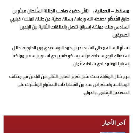
مسقط - العمانية :
تلقّى حضرة صاحب الجلالة السُّلطان هيثم بن
طارق المُعظّم /حفظه الله ورعاه/ رسالة خطيّة من جلالة الملك/ فيليبي
السادس ملك مملكة إسبانيا، تتصل بالعلاقات الثنائية بين البلدين
الصديقين.
تسلّم الرسالة معالي السّيد بدر بن حمد البوسعيدي وزير الخارجية، خلال
استقباله اليوم سعادة فرانسيسكو خافيير دي استوريز سفير مملكة
إسبانيا المعتمد لدى سلطنة عُمان.
جرى خلال المقابلة بحث سُبل تعزيز التعاون الثنائي بين البلدين في مختلف
المجالات، واستعراض عدد من القضايا ذات الاهتمام المشترك على
الصعيدين الإقليمي والدولي.
آخر الأخبار