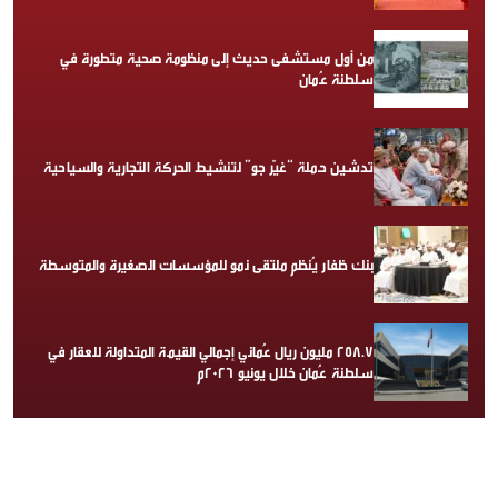
من أول مستشفى حديث إلى منظومة صحية متطورة في
سلطنة عُمان
تدشين حملة “غيّر جو” لتنشيط الحركة التجارية والسياحية
بنك ظفار يُنظم ملتقى نمو للمؤسسات الصغيرة والمتوسطة
258.7 مليون ريال عُماني إجمالي القيمة المتداولة للعقار في
سلطنة عُمان خلال يونيو 2026م