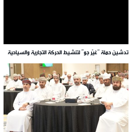
تدشين حملة “غيّر جو” لتنشيط الحركة التجارية والسياحية