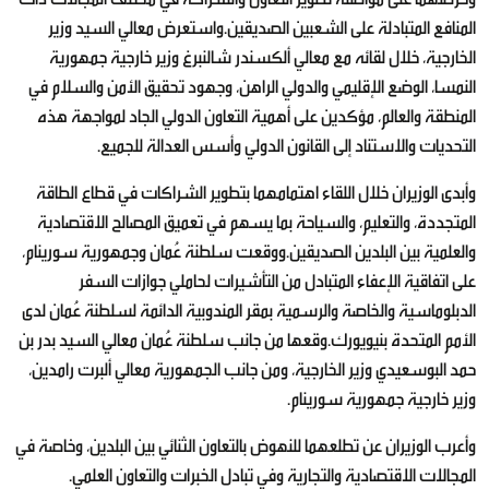
المنافع المتبادلة على الشعبين الصديقين.واستعرض معالي السيد وزير
الخارجية، خلال لقائه مع معالي ألكسندر شالنبرغ وزير خارجية جمهورية
النمسا، الوضع الإقليمي والدولي الراهن، وجهود تحقيق الأمن والسلام في
المنطقة والعالم، مؤكدين على أهمية التعاون الدولي الجاد لمواجهة هذه
التحديات والاستناد إلى القانون الدولي وأسس العدالة للجميع.
وأبدى الوزيران خلال اللقاء اهتمامهما بتطوير الشراكات في قطاع الطاقة
المتجددة، والتعليم، والسياحة بما يسهم في تعميق المصالح الاقتصادية
والعلمية بين البلدين الصديقين.ووقعت سلطنة عُمان وجمهورية سورينام،
على اتفاقية الإعفاء المتبادل من التأشيرات لحاملي جوازات السفر
الدبلوماسية والخاصة والرسمية بمقر المندوبية الدائمة لسلطنة عُمان لدى
الأمم المتحدة بنيويورك.وقعها من جانب سلطنة عُمان معالي السيد بدر بن
حمد البوسعيدي وزير الخارجية، ومن جانب الجمهورية معالي ألبرت رامدين،
وزير خارجية جمهورية سورينام.
وأعرب الوزيران عن تطلعهما للنهوض بالتعاون الثنائي بين البلدين، وخاصة في
المجالات الاقتصادية والتجارية وفي تبادل الخبرات والتعاون العلمي.