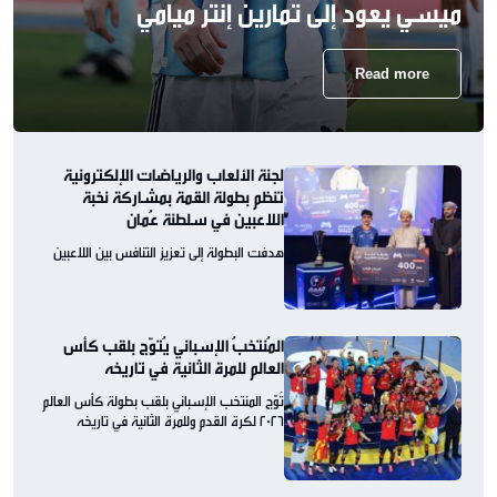
ميسي يعود إلى تمارين إنتر ميامي
Read more
لجنة الألعاب والرياضات الإلكترونية
تنظم بطولة القمة بمشاركة نخبة
اللاعبين في سلطنة عُمان
هدفت البطولة إلى تعزيز التنافس بين اللاعبين
المُنتخبُ الإسباني يُتوّج بلقب كأس
العالم للمرة الثانية في تاريخه
تُوّج المنتخب الإسباني بلقب بطولة كأس العالم
2026 لكرة القدم وللمرة الثانية في تاريخه