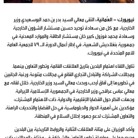
نيويورك - العُمانية:
التقى معالي السيد بدر بن حمد البوسعيدي وزير
الخارجية، مع كل من سعادة توحيد حسين مستشار الشؤون الخارجية
وسعادة محمد فوزول كبير خان مستشار الطاقة والموارد المعدنية في
جمهورية بنغلاديش الشعبية، في إطار أعمال الدورة الـ 79 للجمعية العامة
للأمم المتحدة في نيويورك.
تناول اللقاء اهتمام البلدين بتاريخ العلاقات القائمة وتطور التعاون بينهما،
ومجالات الشراكة والتبادل التجاري القائم في مجالات متنوعة ورغبة الجانبين
في تطويرها إلى آفاق أرحب.وبحث معالي السيد وزير الخارجية، خلال لقائه مع
معالي عباس عراقجي وزير الخارجية في الجمهورية الإسلامية الإيرانية
وجهات النظر حول القضايا الإقليمية والدولية ذات الاهتمام المشترك،
مؤكدين على أهمية الحوار والدبلوماسية في حل القضايا والتحديات الراهنة،
والتعاون المشترك لدعم جهود إحلال السلام في المنطقة.
وأكد الوزيران على متانة العلاقات الثنائية والروابط التاريخية بين البلدين
وحرصهما على مواصلة تطوير التعاون والشراكة في مختلف المجالات ذات