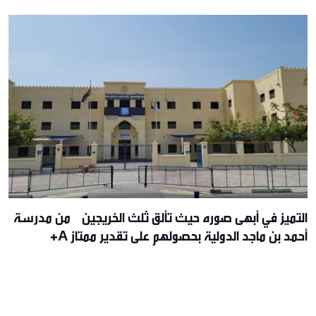
التميز في أبهى صوره حيث تألق ثلث الخريجين من مدرسة
أحمد بن ماجد الدولية بحصولهم على تقدير ممتاز A+