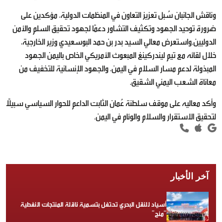
وناقش الجانبان سُبل تعزيز التعاون في المنظمات الدولية، مؤكدين على
ضرورة توحيد الجهود وتكثيف التشاور دعمًا لجهود تحقيق السلم والأمن
الدوليين.واستعرض معالي السيد بدر بن حمد البوسعيدي وزير الخارجية،
خلال لقائه مع تيم ليندركينغ المبعوث الأمريكي الخاص باليمن الجهود
المبذولة لدعم مسار السلام في اليمن، والجهود الإنسانية للتخفيف من
معاناة الشعب اليمني الشقيق.
وأكد معاليه على موقف سلطنة عُمان الثابت الداعم للحوار السياسي سبيلًا
لتحقيق الاستقرار والسلام والوئام في اليمن.
آخر الأخبار
أسياد للنقل البحري تحتفل بتسمية ناقلة المنتجات النفطية
“منح”