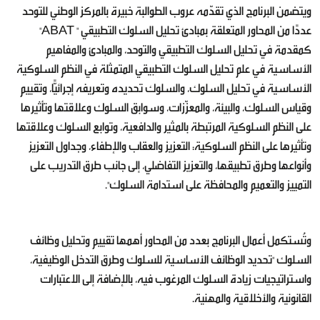
ويتضمن البرنامج الذي تقدّمه عروب الطوالبة خبيرة بالمركز الوطني للتوحد
عددًا من المحاور المتعلقة بمبادئ تحليل السلوك التطبيقي " ABAT"
كمقدمة في تحليل السلوك التطبيقي والتوحد، والمبادئ والمفاهيم
الأساسية في علم تحليل السلوك التطبيقي المتمثلة في النظم السلوكية
الأساسية في تحليل السلوك، والسلوك تحديده وتعريفه إجرائيًّا، وتقييم
وقياس السلوك، والبيئة، والمعزّزات، وسوابق السلوك وعلاقتها وتأثيرها
على النظم السلوكية المرتبطة بالمثير والدافعية، وتوابع السلوك وعلاقتها
وتأثيرها على النظم السلوكية: التعزيز والعقاب والإطفاء، وجداول التعزيز
وأنواعها وطرق تطبيقها، والتعزيز التفاضلي، إلى جانب طرق التدريب على
التمييز والتعميم والمحافظة على استدامة السلوك".
وتُستكمل أعمال البرنامج بعدد من المحاور أهمها تقييم وتحليل وظائف
السلوك "تحديد الوظائف الأساسية للسلوك وطرق التدخل الوظيفية،
واستراتيجيات زيادة السلوك المرغوب فيه، بالإضافة إلى الاعتبارات
القانونية والأخلاقية والمهنية.