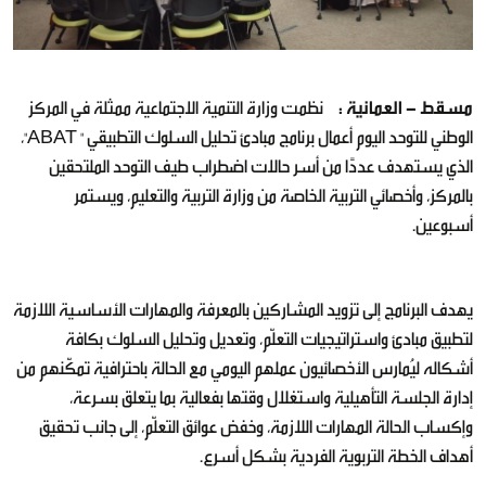
مسقط - العمانية :
نظمت وزارة التنمية الاجتماعية ممثلة في المركز
الوطني للتوحد اليوم أعمال برنامج مبادئ تحليل السلوك التطبيقي " ABAT"،
الذي يستهدف عددًا من أسر حالات اضطراب طيف التوحد الملتحقين
بالمركز، وأخصائي التربية الخاصة من وزارة التربية والتعليم، ويستمر
أسبوعين.
يهدف البرنامج إلى تزويد المشاركين بالمعرفة والمهارات الأساسية اللازمة
لتطبيق مبادئ واستراتيجيات التعلّم، وتعديل وتحليل السلوك بكافة
أشكاله ليُمارس الأخصائيون عملهم اليومي مع الحالة باحترافية تمكّنهم من
إدارة الجلسة التأهيلية واستغلال وقتها بفعالية بما يتعلق بسرعة،
وإكساب الحالة المهارات اللازمة، وخفض عوائق التعلّم، إلى جانب تحقيق
أهداف الخطة التربوية الفردية بشكل أسرع.