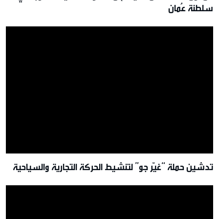
سلطنة عُمان
تدشين حملة “غيّر جو” لتنشيط الحركة التجارية والسياحية