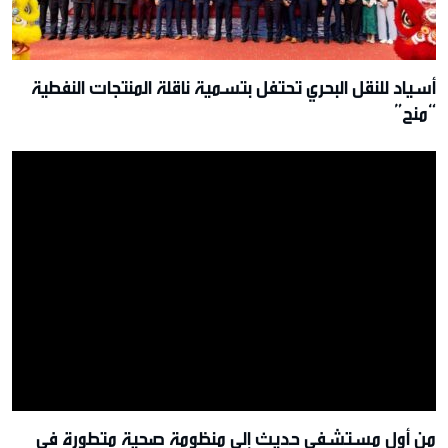
أسياد للنقل البحري تحتفل بتسمية ناقلة المنتجات النفطية
“منح”
من أول مستشفى حديث إلى منظومة صحية متطورة في