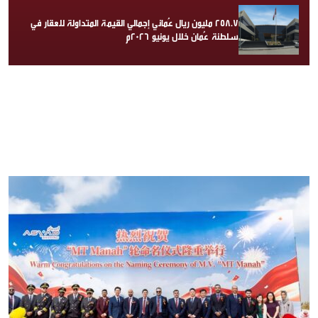
258.7 مليون ريال عُماني إجمالي القيمة المتداولة للعقار في
سلطنة عُمان خلال يونيو 2026م