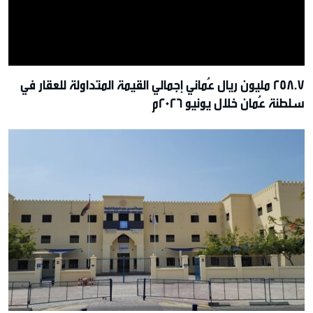
258.7 مليون ريال عُماني إجمالي القيمة المتداولة للعقار في
سلطنة عُمان خلال يونيو 2026م