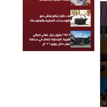
بنك ظفار يُنظم ملتقى نمو
للمؤسسات الصغيرة والمتوسطة
258.7 مليون ريال عُماني إجمالي
القيمة المتداولة للعقار في سلطنة
عُمان خلال يونيو 2026م