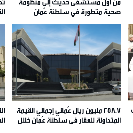
من أول مستشفى حديث إلى منظومة
تد
صحية متطورة في سلطنة عُمان
ال
258.7 مليون ريال عُماني إجمالي القيمة
ال
المتداولة للعقار في سلطنة عُمان خلال
ال
يونيو 2026م
ال