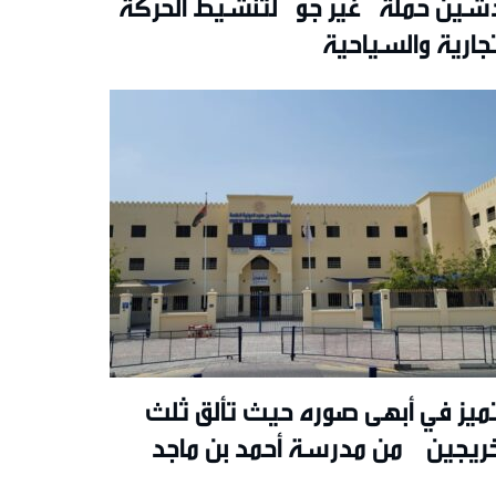
شين حملة “غيّر جو” لتنشيط الحركة
تجارية والسياحية
تميز في أبهى صوره حيث تألق ثلث
خريجين من مدرسة أحمد بن ماجد
دولية بحصولهم على تقدير ممتاز A+