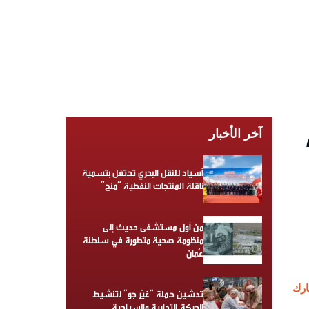
آخر الأخبار
أسياد للنقل البحري تحتفل بتسمية
ناقلة المنتجات النفطية “منح”
من أول مستشفى حديث إلى
منظومة صحية متطورة في سلطنة
عُمان
رك
تدشين حملة “غيّر جو” لتنشيط
الحركة التجارية والسياحية