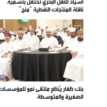
أسياد للنقل البحري تحتفل بتسمية
ناقلة المنتجات النفطية “منح”
بنك ظفار يُنظم ملتقى نمو للمؤسسات
الصغيرة والمتوسطة