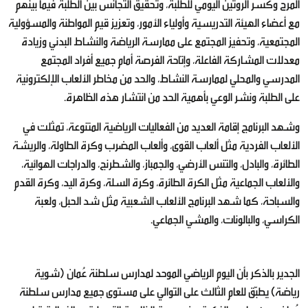
المرح وكسر الروتين اليومي للطلبة، وتحقيق التجانس بين الطلبة فيما بينهم
مع أعضاء الهيئة التدريسية وأولياء الأمور، وتعزيز قيم المواطنة والمسؤولية
المجتمعية، وتحفيز المجتمع على ممارسة الرياضة والنشاط البدني وزيادة
معدلات المشاركة الفاعلة، وإتاحة الفرصة أمام جميع أفراد المجتمع
المدرسي والمحلي لممارسة النشاط، والحد من مخاطر الألعاب الإلكترونية
على الطلبة ونشر الوعي بأهمية الحد من انتشار هذه الظاهرة.
وشهد البرنامج إقامة العديد من الفعاليات الرياضية المتنوعة، تمثلت في
الألعاب الفردية مثل ألعاب القوى، وألعاب المضرب وكرة الطاولة، والريشة
الطائرة، والبادل، والتنس الأرضي، والجمباز، والشطرنج، والدراجات الهوائية،
والألعاب الجماعية مثل الكرة الطائرة، وكرة السلة، وكرة اليد، وكرة القدم
والسباحة، كما شهد البرنامج الألعاب الشعبية مثل شد الحبل، ولعبة
الكراسي، والبالونات، والمشي الجماعي.
الجدير بالذكر بأن اليوم الرياضي الموحد لمدارس سلطنة عُمان (شوية
رياضة) يطبّق للعام الثالث على التوالي على مستوى جميع مدارس سلطنة