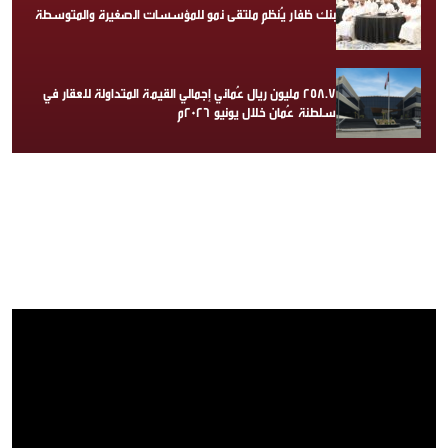
بنك ظفار يُنظم ملتقى نمو للمؤسسات الصغيرة والمتوسطة
258.7 مليون ريال عُماني إجمالي القيمة المتداولة للعقار في
سلطنة عُمان خلال يونيو 2026م