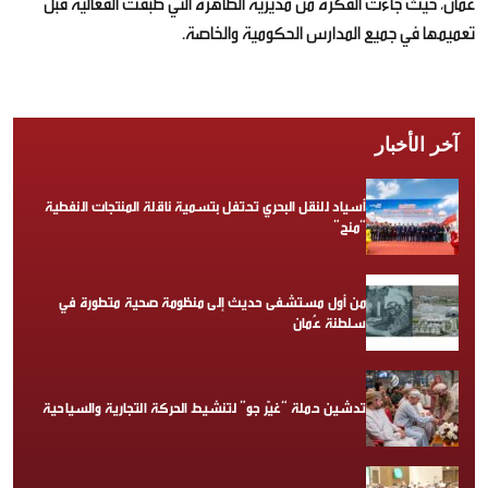
عُمان، حيث جاءت الفكرة من مديرية الظاهرة التي طبقت الفعالية قبل
تعميمها في جميع المدارس الحكومية والخاصة.
آخر الأخبار
أسياد للنقل البحري تحتفل بتسمية ناقلة المنتجات النفطية
“منح”
من أول مستشفى حديث إلى منظومة صحية متطورة في
سلطنة عُمان
تدشين حملة “غيّر جو” لتنشيط الحركة التجارية والسياحية