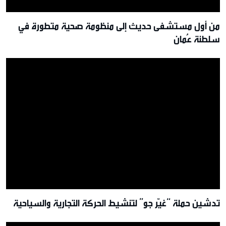
من أول مستشفى حديث إلى منظومة صحية متطورة في
سلطنة عُمان
تدشين حملة “غيّر جو” لتنشيط الحركة التجارية والسياحية