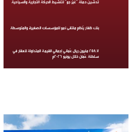
تدشين حملة “غيّر جو” لتنشيط الحركة التجارية والسياحية
بنك ظفار يُنظم ملتقى نمو للمؤسسات الصغيرة والمتوسطة
258.7 مليون ريال عُماني إجمالي القيمة المتداولة للعقار في
سلطنة عُمان خلال يونيو 2026م