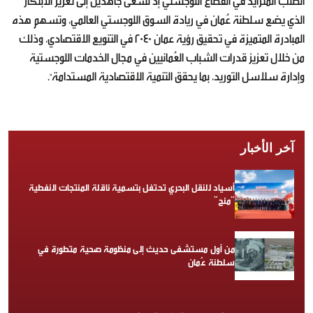
الطلب المتزايد في القطاع اللوجستي إذ نسعى جاهدين إلى تعزيز الابتكار
الذي يضع سلطنة عُمان في ريادة السوق اللوجستي العالمي، وتسهم هذه
المبادرة المتميزة في تحقيق رؤية عمان 2040 في التنويع الاقتصادي، وذلك
من خلال تعزيز قدرات الشباب العُمانيين في مجال الخدمات اللوجستية
وإدارة سلاسل التوريد، بما يحقق التنمية الاقتصادية المستدامة".
آخر الأخبار
أسياد للنقل البحري تحتفل بتسمية ناقلة المنتجات النفطية
“منح”
من أول مستشفى حديث إلى منظومة صحية متطورة في
سلطنة عُمان