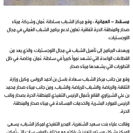
مسقط - العمانية :
وقع مركز الشباب بسلطنة عُمان وشركة ميناء
صحار والمنطقة الحرة اتفاقية تعاون لدعم برنامج الشباب العُماني في مجال
اللوجستيات.
ويهدف البرنامج إلى تأهيل الشباب في مجال اللوجستيات، والذي يعد من
القطاعات الواعدة التي تشهد نمواً كبيراً في سلطنة عُمان، وخاصة في ظل
التطورات التي يشهدها ميناء صحار.
وقع من جانب مركز الشباب سعادة باسل بن أحمد الرواس، وكيل وزارة
الثقافة والرياضة والشباب للرياضة والشباب، ومن جانب ميناء صحار محمد
بن علي الشيزاوي، القائم بأعمال الرئيس التنفيذي للمنطقة الحرة بصحار ونائب
الرئيس للموارد البشرية والخدمات المساندة في ميناء صحار والمنطقة
الحرة.
وقالت علياء بنت سعيد الشنفرية، المدير التنفيذي لمركز الشباب: يسعى
المركز بشكل مستمر لتعزيز شراكته مع مختلف المؤسسات التي تُمكن