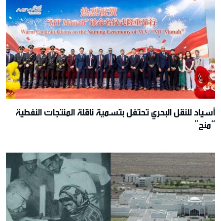
أسياد للنقل البحري تحتفل بتسمية ناقلة المنتجات النفطية
“منح”