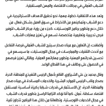
الشباب العُماني في مجالات الاقتصاد والمهن المستقبلية.
وتعد هذه الاتفاقية خطوة مهمة نحو تحقيق الأهداف الاستراتيجية في
دعم الشباب وتمكينهم من الانخراط في سوق العمل بشكل فعال، من
خلال دعم وتطوير برنامج اللوجستيات، كجزء من رؤية مركز الشباب لتوفير
فرص تدريبية وتعليمية متخصصة تسهم في تعزيز مهارات الشباب.
وأضافت: إن التعاون مع ميناء صحار سيتيح للشباب العُماني فرصة التفاعل
مع أحدث التقنيات والممارسات في مجال اللوجستيات، ما سيسهم في
تحسين قدراتهم المهنية وتطوير مهاراتهم العملية، وبالتالي تعزيز فرصهم
في الحصول على وظائف في هذا القطاع الواعد.
وقال محمد بن علي الشيزاوي، القائم بأعمال الرئيس التنفيذي للمنطقة الحرة
بصحار ونائب الرئيس للموارد البشرية والخدمات المساندة في ميناء صحار
والمنطقة الحرة: "إن الاستثمار في قدرات شبابنا ركيزة أساسية لمستقبل
اقتصاد سلطنة عُمان، كما أننا نؤكد التزامنا الراسخ بتطوير قدرات الشباب
في مجال الخدمات اللوجستية. وتطلعاتنا من خلال هذا البرنامج تتجاوز تلبية