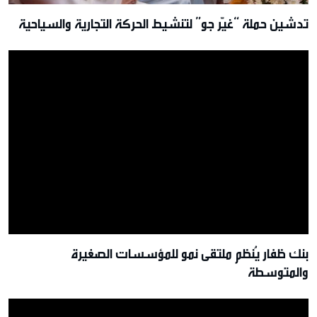
تدشين حملة “غيّر جو” لتنشيط الحركة التجارية والسياحية
بنك ظفار يُنظم ملتقى نمو للمؤسسات الصغيرة
والمتوسطة