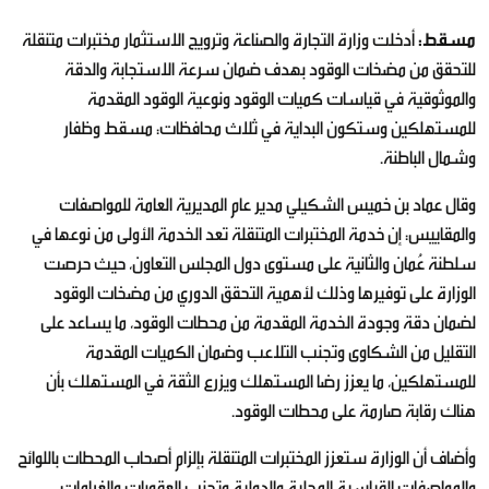
مسقط:
أدخلت وزارة التجارة والصناعة وترويج الاستثمار مختبرات متنقلة
للتحقق من مضخات الوقود بهدف ضمان سرعة الاستجابة والدقة
والموثوقية في قياسات كميات الوقود ونوعية الوقود المقدمة
للمستهلكين وستكون البداية في ثلاث محافظات: مسقط وظفار
وشمال الباطنة.
وقال عماد بن خميس الشكيلي مدير عام المديرية العامة للمواصفات
والمقاييس: إن خدمة المختبرات المتنقلة تعد الخدمة الأولى من نوعها في
سلطنة عُمان والثانية على مستوى دول المجلس التعاون، حيث حرصت
الوزارة على توفيرها وذلك لأهمية التحقق الدوري من مضخات الوقود
لضمان دقة وجودة الخدمة المقدمة من محطات الوقود، ما يساعد على
التقليل من الشكاوى وتجنب التلاعب وضمان الكميات المقدمة
للمستهلكين، ما يعزز رضا المستهلك ويزرع الثقة في المستهلك بأن
هناك رقابة صارمة على محطات الوقود.
وأضاف أن الوزارة ستعزز المختبرات المتنقلة بإلزام أصحاب المحطات باللوائح
والمواصفات القياسية المحلية والدولية وتجنب العقوبات والغرامات