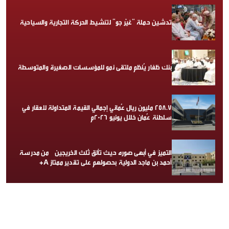
تدشين حملة “غيّر جو” لتنشيط الحركة التجارية والسياحية
بنك ظفار يُنظم ملتقى نمو للمؤسسات الصغيرة والمتوسطة
258.7 مليون ريال عُماني إجمالي القيمة المتداولة للعقار في
سلطنة عُمان خلال يونيو 2026م
التميز في أبهى صوره حيث تألق ثلث الخريجين من مدرسة
أحمد بن ماجد الدولية بحصولهم على تقدير ممتاز A+