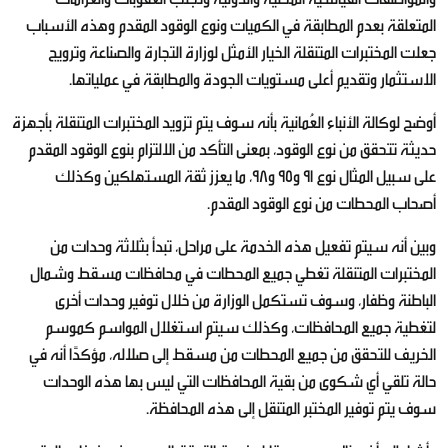
المتعلقة بعدم المطابقة في الكميات ونوع الوقود المقدم وهذه الأسباب
جعلت المختبرات المتنقلة الخيار الأمثل لوزارة التجارة والصناعة وترويج
الاستثمار وتقديم أعلى مستويات الجودة والمطابقة في عملياتها.
أوضح لوكالة الأنباء العُمانية بأنه سوف يتم تزويد المختبرات المتنقلة بأجهزة
حديثة تتحقق من نوع الوقود، بمعنى التأكد من الالتزام بنوع الوقود المقدم
على سبيل المثال نوع 91 و95 و98، ما يعزز ثقة المستهلكين وكذلك
أصحاب المحطات من نوع الوقود المقدم.
وبين أنه سيتم تفعيل هذه الخدمة على مراحل، تبدأ بثلاثة وحدات من
المختبرات المتنقلة تغطي جميع المحطات في محافظات مسقط وشمال
الباطنة وظفار، وسوف تستكمل الوزارة من خلال توفير وحدات أخرى
لتغطية جميع المحافظات، وكذلك سيتم استغلال المواسم كموسم
الخريف للتحقق من جميع المحطات من مسقط إلى صلاله، مؤكدًا أنه في
حالة تلقي أي شكوى من بقية المحافظات التي ليس بها هذه الوحدات
سوف يتم توفير المختبر المتنقل إلى هذه المحافظة.