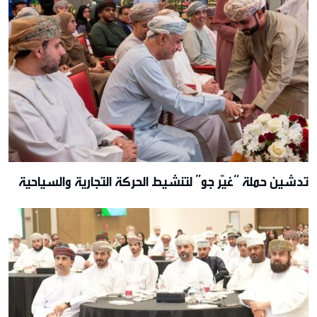
تدشين حملة “غيّر جو” لتنشيط الحركة التجارية والسياحية