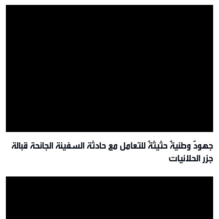
جهودٌ وطنيةٌ حثيثةٌ للتعامل مع حادثة السفينة الجانحة قبالة
جزر الحلانيات