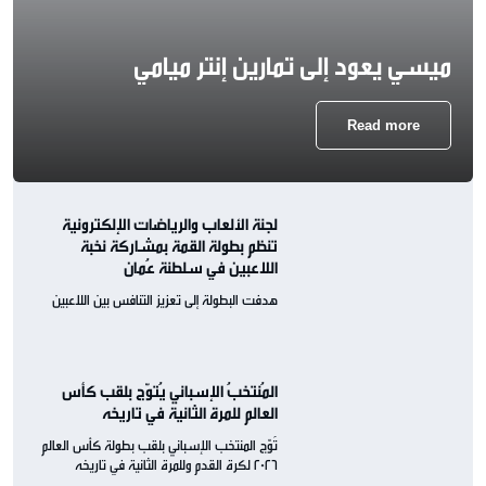
ميسي يعود إلى تمارين إنتر ميامي
Read more
لجنة الألعاب والرياضات الإلكترونية
تنظم بطولة القمة بمشاركة نخبة
اللاعبين في سلطنة عُمان
هدفت البطولة إلى تعزيز التنافس بين اللاعبين
المُنتخبُ الإسباني يُتوّج بلقب كأس
العالم للمرة الثانية في تاريخه
تُوّج المنتخب الإسباني بلقب بطولة كأس العالم
2026 لكرة القدم وللمرة الثانية في تاريخه