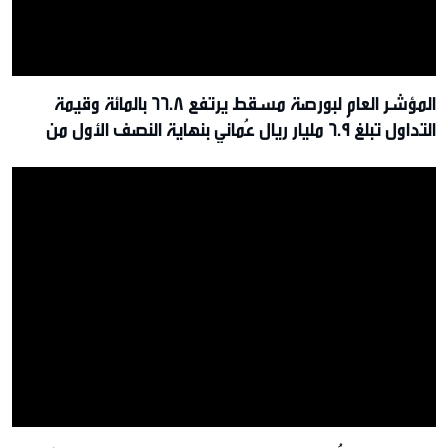
المؤشر العام لبورصة مسقط يرتفع 66.8 بالمائة وقيمة
التداول تبلغ 6.9 مليار ريال عُماني بنهاية النصف الأول من
2026م