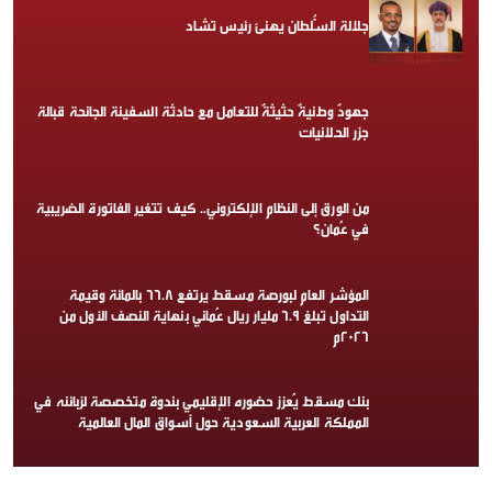
جلالة السُّلطان يهنئ رئيس تشاد
جهودٌ وطنيةٌ حثيثةٌ للتعامل مع حادثة السفينة الجانحة قبالة
جزر الحلانيات
من الورق إلى النظام الإلكتروني.. كيف تتغير الفاتورة الضريبية
في عُمان؟
المؤشر العام لبورصة مسقط يرتفع 66.8 بالمائة وقيمة
التداول تبلغ 6.9 مليار ريال عُماني بنهاية النصف الأول من
2026م
بنك مسقط يُعزز حضوره الإقليمي بندوة متخصصة لزبائنه في
المملكة العربية السعودية حول أسواق المال العالمية