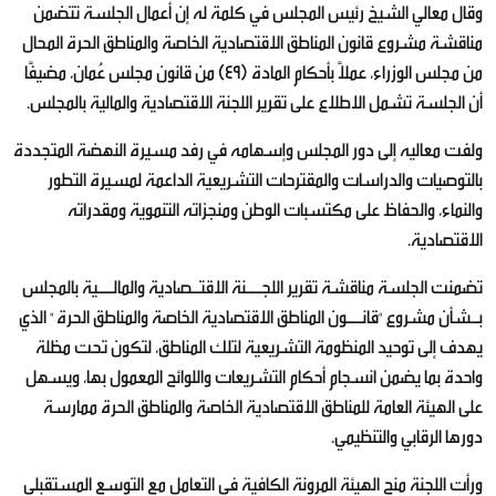
وقال معالي الشيخ رئيس المجلس في كلمة له إن أعمال الجلسة تتضمن
مناقشة مشروع قانون المناطق الاقتصادية الخاصة والمناطق الحرة المحال
من مجلس الوزراء، عملاً بأحكام المادة (49) من قانون مجلس عُمان، مضيفًا
أن الجلسة تشمل الاطلاع على تقرير اللجنة الاقتصادية والمالية بالمجلس.
ولفت معاليه إلى دور المجلس وإسهامه في رفد مسيرة النهضة المتجددة
بالتوصيات والدراسات والمقترحات التشريعية الداعمة لمسيرة التطور
والنماء، والحفاظ على مكتسبات الوطن ومنجزاته التنموية ومقدراته
الاقتصادية.
تضمنت الجلسة مناقشة تقرير اللجــنة الاقتـصادية والمالــية بالمجلس
بـشأن مشروع "قانــون المناطق الاقتصادية الخاصة والمناطق الحرة " الذي
يهدف إلى توحيد المنظومة التشريعية لتلك المناطق، لتكون تحت مظلة
واحدة بما يضمن انسجام أحكام التشريعات واللوائح المعمول بها، ويسهل
على الهيئة العامة للمناطق الاقتصادية الخاصة والمناطق الحرة ممارسة
دورها الرقابي والتنظيمي.
ورأت اللجنة منح الهيئة المرونة الكافية في التعامل مع التوسع المستقبلي