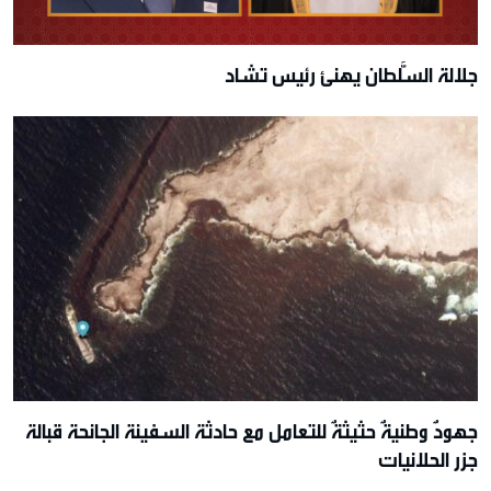
جلالة السُّلطان يهنئ رئيس تشاد
جهودٌ وطنيةٌ حثيثةٌ للتعامل مع حادثة السفينة الجانحة قبالة
جزر الحلانيات