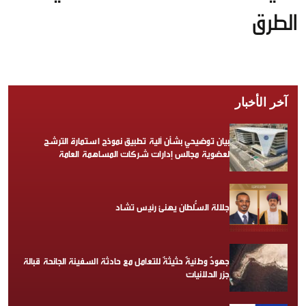
الطرق
آخر الأخبار
بيان توضيحي بشأن آلية تطبيق نموذج استمارة الترشح
لعضوية مجالس إدارات شركات المساهمة العامة
جلالة السُّلطان يهنئ رئيس تشاد
جهودٌ وطنيةٌ حثيثةٌ للتعامل مع حادثة السفينة الجانحة قبالة
جزر الحلانيات