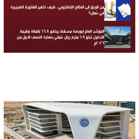
من الورق إلى النظام الإلكتروني.. كيف تتغير الفاتورة الضريبية
في عُمان؟
المؤشر العام لبورصة مسقط يرتفع 66.8 بالمائة وقيمة
التداول تبلغ 6.9 مليار ريال عُماني بنهاية النصف الأول من
2026م