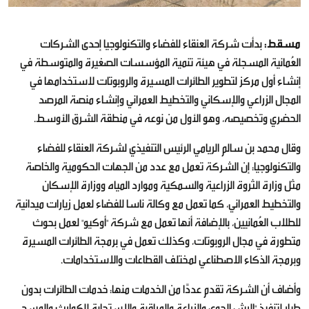
مسقط:
بدأت شركة العنقاء للفضاء والتكنولوجيا إحدى الشركات
العُمانية المسجلة في هيئة تنمية المؤسسات الصغيرة والمتوسطة في
إنشاء أول مركز لتطوير الطائرات المسيرة والروبوتات لاستخدامها في
المجال الزراعي والإسكاني والتخطيط العمراني وإنشاء منصة المرصد
الحضري وتخصيصه، وهو الأول من نوعه في منطقة الشرق الأوسط.
وقال محمد بن سالم الريامي الرئيس التنفيذي لشركة العنقاء للفضاء
والتكنولوجيا: إن الشركة تعمل مع عدد من الجهات الحكومية والخاصة
مثل وزارة الثروة الزراعية والسمكية وموارد المياه ووزارة الإسكان
والتخطيط العمراني، كما تعمل مع وكالة ناسا للفضاء لعمل زيارات ميدانية
للطلاب العُمانيين، بالإضافة أنها تعمل مع شركة "أوكيو" لعمل بحوث
متطورة في مجال الروبوتات، وكذلك تعمل في برمجة الطائرات المسيرة
وبرمجة الذكاء الاصطناعي لمختلف القطاعات والاستخدامات.
وأضاف أن الشركة تقدم عددًا من الخدمات منها: خدمات الطائرات بدون
طيار لتنفيذ "الرش الجوي والزراعة والمراقبة والاستجابة للكوارث والمسح