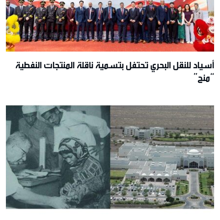
أسياد للنقل البحري تحتفل بتسمية ناقلة المنتجات النفطية
“منح”