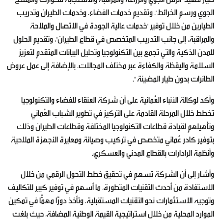
الجوي ورسم الخرائط"، وتقديم خدمات الفضاء، وخدمات الطيران وتدريب
الطيارين من خلال توفير "خدمات عالية الجودة في الاتصال والملاحة
والمراقبة، إلى جانب التدريب المتخصص في قطاع الطيران"، وتقديم الحلول
للمدن الذكية والتي تجمع بين التكنولوجيا وتحليل البيانات المتقدم لتعزيز
السلامة واليقظة والكفاءة عبر مختلف المجالات، بالإضافة إلى عمل عروض
الطائرات بدون طيار المضيئة ".
وأكد لوكالة الأنباء العُمانية على أن شركة العنقاء للفضاء والتكنولوجيا
تخطط خلال المرحلة القادمة على التركيز في تطوير الشباب العُماني
وتأهيلهم لقيادة قطاعات التكنولوجيا المختلفة وقطاعات الطيران وذلك
بتوفير كادر عُماني متخصص في تركيب وصيانة ومعايرة الأجهزة الملاحية
وأنظمة الرادارات بالقطاع المدني والعسكري.
وأشار إلى أن الشركة تسهم في تحقيق خطط التحول الرقمي من خلال
الاستفادة من أحدث التقنيات المتطورة، ما أسهم في توفير كبير للتكاليف
وتوجيه الاستثمارات نحو التقنيات المستقبلية، وتأخذ دورًا مهمًّا في تمكين
الموارد المحلية من خلال استراتيجية القيمة الوطنية المضافة، حيث بلغت