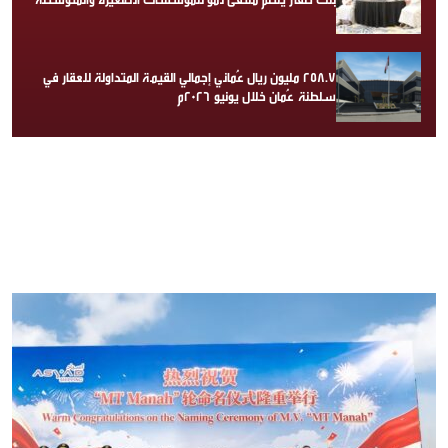
258.7 مليون ريال عُماني إجمالي القيمة المتداولة للعقار في
سلطنة عُمان خلال يونيو 2026م