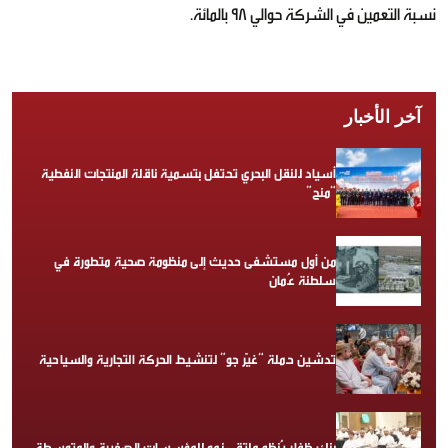
نسبة التعمين في الشركة حوالي 98 بالمائة.
آخر الأخبار
أسياد للنقل البحري تحتفل بتسمية ناقلة المنتجات النفطية
“منح”
من أول مستشفى حديث إلى منظومة صحية متطورة في
سلطنة عُمان
تدشين حملة “غيّر جو” لتنشيط الحركة التجارية والسياحية
بنك ظفار يُنظم ملتقى نمو للمؤسسات الصغيرة والمتوسطة