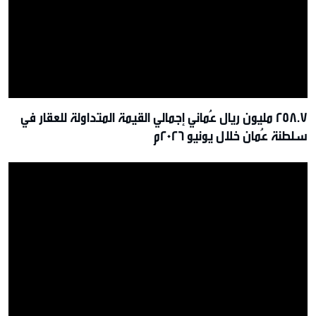
258.7 مليون ريال عُماني إجمالي القيمة المتداولة للعقار في
سلطنة عُمان خلال يونيو 2026م