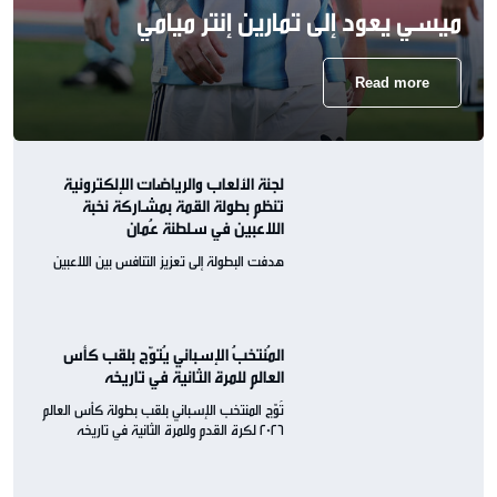
ميسي يعود إلى تمارين إنتر ميامي
Read more
لجنة الألعاب والرياضات الإلكترونية
تنظم بطولة القمة بمشاركة نخبة
اللاعبين في سلطنة عُمان
هدفت البطولة إلى تعزيز التنافس بين اللاعبين
المُنتخبُ الإسباني يُتوّج بلقب كأس
العالم للمرة الثانية في تاريخه
تُوّج المنتخب الإسباني بلقب بطولة كأس العالم
2026 لكرة القدم وللمرة الثانية في تاريخه