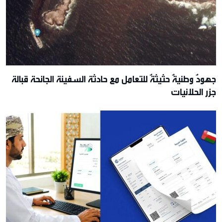
جهودٌ وطنيةٌ حثيثةٌ للتعامل مع حادثة السفينة الجانحة قبالة
جزر الحلانيات