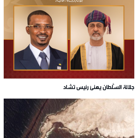
جلالة السُّلطان يهنئ رئيس تشاد