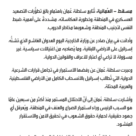
مسقط - العُمانية
: تُتابع سلطنة عُمان باهتمام بالغ تطوُّرات التصعيد
العسكري في المنطقة وخطورة انعكاساته، مشددةً على أهمية ضبط
النفس لتجنيب المنطقة وشعوبها مخاطر الحروب.
وأدانت في بيان صادر عن وزارة الخارجية اليوم العدوان الغاشم الذي تشنُّه
إسرائيل على الأراضي اللبنانية، وما يُصاحبه من اغتيالات سياسية غير
مسؤولة لا تراعي أي اعتبار للأعراف والقوانين الدولية.
وعبرت سلطنة عُمان عن رفضها الاستمرار في تجاهل قرارات الشرعية
الدولية التي تُطالب إسرائيل بالانسحاب الكامل من الأراضي الفلسطينية
والعربية المحتلة.
وأشارت سلطنة عُمان إلى أنّ الاحتلال المستمر منذ أكثر من سبعين عامًا
هو السبب الرئيس وراء استمرار الصراع والعنف في المنطقة، ويُعرقل أي
جهود حقيقية لحماية حقوق الشعوب في تحقيق الأمن والاستقرار
المنشود.