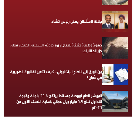
جلالة السُّلطان يهنئ رئيس تشاد
جهودٌ وطنيةٌ حثيثةٌ للتعامل مع حادثة السفينة الجانحة قبالة
جزر الحلانيات
من الورق إلى النظام الإلكتروني.. كيف تتغير الفاتورة الضريبية
في عُمان؟
المؤشر العام لبورصة مسقط يرتفع 66.8 بالمائة وقيمة
التداول تبلغ 6.9 مليار ريال عُماني بنهاية النصف الأول من
2026م