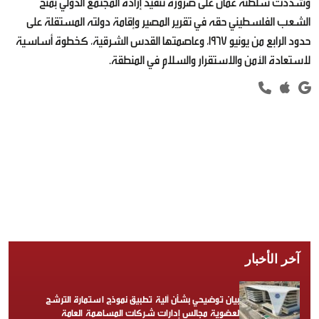
وشددت سلطنة عُمان على ضرورة تنفيذ إرادة المجتمع الدولي بمنح
الشعب الفلسطيني حقه في تقرير المصير وإقامة دولته المستقلة على
حدود الرابع من يونيو 1967، وعاصمتها القدس الشرقية، كخطوة أساسية
لاستعادة الأمن والاستقرار والسلام في المنطقة.
آخر الأخبار
بيان توضيحي بشأن آلية تطبيق نموذج استمارة الترشح
لعضوية مجالس إدارات شركات المساهمة العامة