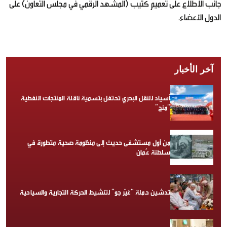
جانب الاطلاع على تعميم كتيب (المشهد الرقمي في مجلس التعاون) على
الدول الأعضاء.
آخر الأخبار
أسياد للنقل البحري تحتفل بتسمية ناقلة المنتجات النفطية
“منح”
من أول مستشفى حديث إلى منظومة صحية متطورة في
سلطنة عُمان
تدشين حملة “غيّر جو” لتنشيط الحركة التجارية والسياحية