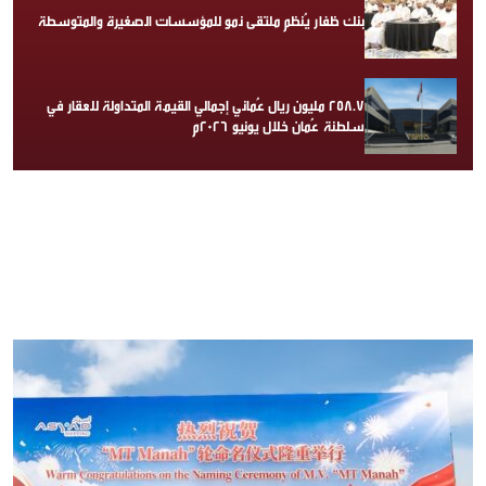
بنك ظفار يُنظم ملتقى نمو للمؤسسات الصغيرة والمتوسطة
258.7 مليون ريال عُماني إجمالي القيمة المتداولة للعقار في
سلطنة عُمان خلال يونيو 2026م