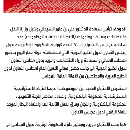
الدوحة:
ترأس سعادة الدكتور علي بن عامر الشيذاني وكيل وزارة النقل
والاتصالات وتقنية المعلومات (للاتصالات وتقنية المعلومات) وفد
سلطنة عمان في ‎الاجتماع الــ"8" للجنة الوزارية للحكومة الإلكترونية بدول
مجلس التعاون لدول الخليج العربية‎، الذي استضافته دولة قطر اليوم بحضور
أصحاب المعالي والسعادة وزراء الاتصالات والبريد بدول مجلس التعاون
لدول الخليج العربية إلى جانب حضور معالي الامين العام لمجلس التعاون لدول
الخليج العربية والمختصين من الأمانة العامة للمجلس.
استعرض الاجتماع العديد من الموضوعات أهمها اعتماد الاستراتيجية
الاسترشادية للحكومة الإلكترونية، واعتماد محاضر اللجنة التنفيذية
للحكومة الإلكترونية واللجان وفرق العمل التابعة لها، واعتماد الإطار الموحد
للنفاذ الرقمي لدول مجلس التعاون.
كما بحث الاجتماع دورية ومعايير جائزة الحكومة الرقمية بدول المجلس إلى