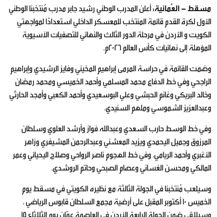
مسقط - العُمانية:
أعلن المدرب الوطني رشيد جابر مدرب مُنتخبنا الوطني
الأول لكرة القدم قائمة المنتخب للمعسكر الداخلي استعدادًا لمواجهتي
⁧‫الكويت‬⁩ و الأردن‬⁩ في مرحلة الدور الثالث والنهائي للتصفيات الآسيوية‬⁩
المؤهلة إلى نهائيات ⁧‫كأس العالم‬⁩ 2026م.
وضمت القائمة في حراسة المرمى إبراهيم المخيني وفايز الرشيدي وإبراهيم
الراجحي وفي خط الدفاع محمد المسلمي وأحمد الخميسي ومحمد رمضان
وخالد البريكي وغانم الحبشي وعلي البوسعيدي وأحمد الكعبي وأمجد الحارثي
وعبدالعزيز الشموسي وملهم السنيدي.
وفي خط الوسط حارب السعدي وعبدالله فواز وأرشد العلوي وسلطان
المرزوق وجميل اليحمدي ويزيد المعشني وعبدالرحمن المشيفري وزاهر
الأغبري وأحمد الريامي، وفي خط الهجوم ناصر الرواحي وصلاح اليحيائي وعمر
المالكي ومحسن الغساني وعصام الصبحي وحاتم الروشدي.
وسيلعب مُنتخبنا في الجولة الثالثة مع نظيره الكويتي في مسقط يوم
الخميس 10 أكتوبر المقبل على أرضية مجمع السلطان قابوس الرياضي ،
وسيلاقي ضمن الجولة الرابعة الأردن في العاصمة عمّان يوم الثلاثاء 15