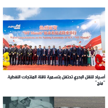
أسياد للنقل البحري تحتفل بتسمية ناقلة المنتجات النفطية
“منح”