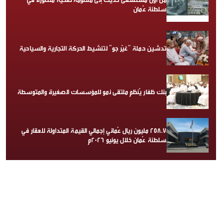
سلطنة عُمان
تدشين حملة “غيّر جو” لتنشيط الحركة التجارية والسياحية
بنك ظفار يُنظم ملتقى نمو للمؤسسات الصغيرة والمتوسطة
258.7 مليون ريال عُماني إجمالي القيمة المتداولة للعقار في
سلطنة عُمان خلال يونيو 2026م