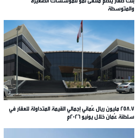
بنك ظفار يُنظم ملتقى نمو للمؤسسات الصغيرة
والمتوسطة
258.7 مليون ريال عُماني إجمالي القيمة المتداولة للعقار في
سلطنة عُمان خلال يونيو 2026م