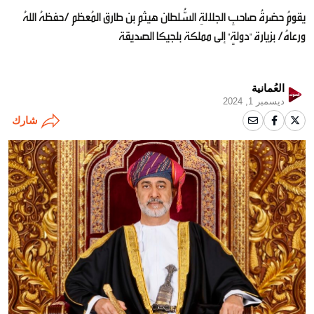
يقومُ حضرةُ صاحبِ الجلالةِ السُّلطان هيثم بن طارق المُعظم /حفظهُ اللهُ
ورعاهُ/ بزيارة "دولةٍ" إلى مملكة بلجيكا الصديقة
العُمانية
ديسمبر 1, 2024
شارك