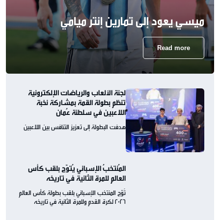
ميسي يعود إلى تمارين إنتر ميامي
Read more
لجنة الألعاب والرياضات الإلكترونية
تنظم بطولة القمة بمشاركة نخبة
اللاعبين في سلطنة عُمان
هدفت البطولة إلى تعزيز التنافس بين اللاعبين
المُنتخبُ الإسباني يُتوّج بلقب كأس
العالم للمرة الثانية في تاريخه
تُوّج المنتخب الإسباني بلقب بطولة كأس العالم
2026 لكرة القدم وللمرة الثانية في تاريخه