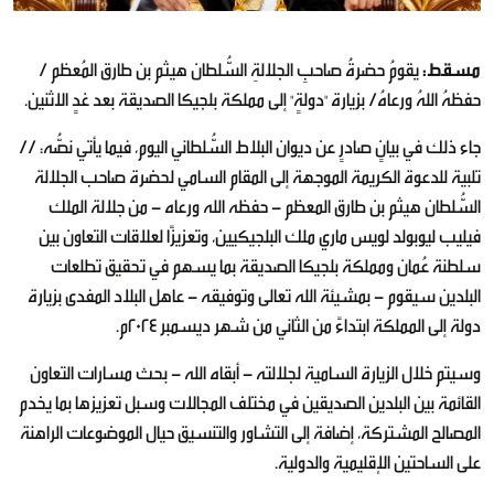
مسقط:
يقومُ حضرةُ صاحبِ الجلالةِ السُّلطان هيثم بن طارق المُعظم /
حفظهُ اللهُ ورعاهُ/ بزيارة "دولةٍ" إلى مملكة بلجيكا الصديقة بعد غدٍ الاثنين.
جاء ذلك في بيانٍ صادرٍ عن ديوان البلاط السُّلطاني اليوم، فيما يأتي نصُّه: //
تلبية للدعوة الكريمة الموجهة إلى المقام السامي لحضرة صاحب الجلالة
السُّلطان هيثم بن طارق المعظم - حفظه الله ورعاه - من جلالة الملك
فيليب ليوبولد لويس ماري ملك البلجيكيين، وتعزيزًا لعلاقات التعاون بين
سلطنة عُمان ومملكة بلجيكا الصديقة بما يسهم في تحقيق تطلعات
البلدين سيقوم - بمشيئة الله تعالى وتوفيقه - عاهل البلاد المفدى بزيارة
دولة إلى المملكة ابتداءً من الثاني من شهر ديسمبر 2024م.
وسيتم خلال الزيارة السامية لجلالته - أبقاه الله - بحث مسارات التعاون
القائمة بين البلدين الصديقين في مختلف المجالات وسبل تعزيزها بما يخدم
المصالح المشتركة، إضافة إلى التشاور والتنسيق حيال الموضوعات الراهنة
على الساحتين الإقليمية والدولية.