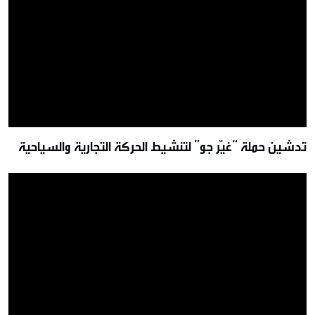
تدشين حملة “غيّر جو” لتنشيط الحركة التجارية والسياحية