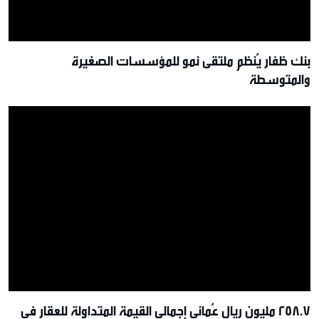
بنك ظفار يُنظم ملتقى نمو للمؤسسات الصغيرة
والمتوسطة
258.7 مليون ريال عُماني إجمالي القيمة المتداولة للعقار في