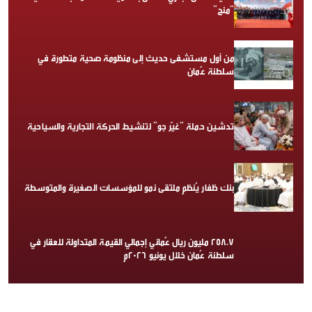
“منح”
من أول مستشفى حديث إلى منظومة صحية متطورة في
سلطنة عُمان
تدشين حملة “غيّر جو” لتنشيط الحركة التجارية والسياحية
بنك ظفار يُنظم ملتقى نمو للمؤسسات الصغيرة والمتوسطة
258.7 مليون ريال عُماني إجمالي القيمة المتداولة للعقار في
سلطنة عُمان خلال يونيو 2026م