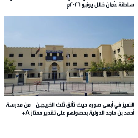
سلطنة عُمان خلال يونيو 2026م
التميز في أبهى صوره حيث تألق ثلث الخريجين من مدرسة
أحمد بن ماجد الدولية بحصولهم على تقدير ممتاز A+