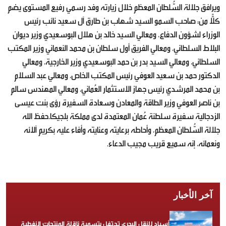
ويرافق جلالة السُّلطان المعظم خلال زيارته وفد رسمي رفيع المستوى يضم
كلًّا من: صاحب السمو السيد شهاب بن طارق آل سعيد نائب رئيس
الوزراء لشؤون الدفاع، ومعالي السيد خالد بن هلال البوسعيدي وزير ديوان
البلاط السلطاني، ومعالي الفريق أول سلطان بن محمد النعماني وزير المكتب
السلطاني، ومعالي السيد بدر بن حمد البوسعيدي وزير الخارجية، ومعالي
الدكتور حمد بن سعيد العوفي رئيس المكتب الخاص، ومعالي عبد السلام
بن محمد المرشدي رئيس جهاز الاستثمار العُماني، ومعالي المهندس سالم
بن ناصر العوفي وزير الطاقة والمعادن وسعادة السفيرة رؤى بنت عيسى
الزدجالية سفيرة سلطنة عُمان المعتمدة لدى مملكة بلجيكا.حفظ الله
جلالة السُّلطان المعظم، وأحاطه برعايته وعنايته وأفاء عليه بكريم آلائه
ونعمائه، إنه سميع قريب مجيب الدعاء.
آخر الأخبار
أسياد للنقل البحري تحتفل بتسمية ناقلة المنتجات النفطية