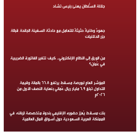
جلالة السُّلطان يهنئ رئيس تشاد
جهودٌ وطنيةٌ حثيثةٌ للتعامل مع حادثة السفينة الجانحة قبالة
جزر الحلانيات
من الورق إلى النظام الإلكتروني.. كيف تتغير الفاتورة الضريبية
في عُمان؟
المؤشر العام لبورصة مسقط يرتفع 66.8 بالمائة وقيمة
التداول تبلغ 6.9 مليار ريال عُماني بنهاية النصف الأول من
2026م
بنك مسقط يُعزز حضوره الإقليمي بندوة متخصصة لزبائنه في
المملكة العربية السعودية حول أسواق المال العالمية