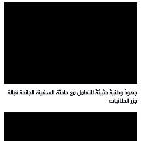
جهودٌ وطنيةٌ حثيثةٌ للتعامل مع حادثة السفينة الجانحة قبالة
جزر الحلانيات