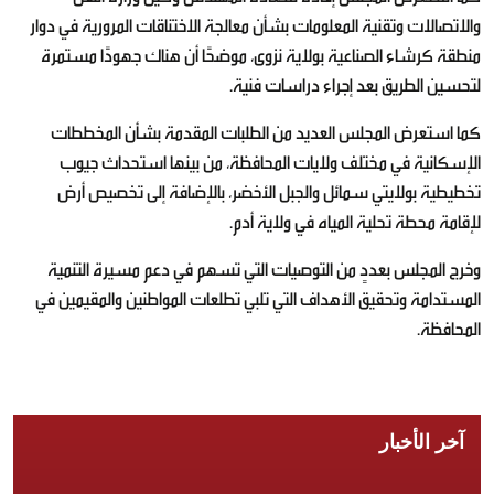
والاتصالات وتقنية المعلومات بشأن معالجة الاختناقات المرورية في دوار
منطقة كرشاء الصناعية بولاية نزوى، موضحًا أن هناك جهودًا مستمرة
لتحسين الطريق بعد إجراء دراسات فنية.
كما استعرض المجلس العديد من الطلبات المقدمة بشأن المخططات
الإسكانية في مختلف ولايات المحافظة، من بينها استحداث جيوب
تخطيطية بولايتي سمائل والجبل الأخضر، بالإضافة إلى تخصيص أرض
لإقامة محطة تحلية المياه في ولاية أدم.
وخرج المجلس بعددٍ من التوصيات التي تسهم في دعم مسيرة التنمية
المستدامة وتحقيق الأهداف التي تلبي تطلعات المواطنين والمقيمين في
المحافظة.
آخر الأخبار