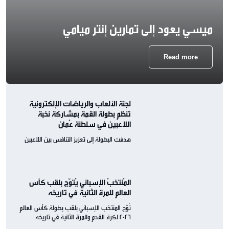
ميسي يعود إلى تمارين إنتر ميامي
Read more
لجنة الألعاب والرياضات الإلكترونية
تنظم بطولة القمة بمشاركة نخبة
اللاعبين في سلطنة عُمان
هدفت البطولة إلى تعزيز التنافس بين اللاعبين
المُنتخبُ الإسباني يُتوّج بلقب كأس
العالم للمرة الثانية في تاريخه
تُوّج المنتخب الإسباني بلقب بطولة كأس العالم
2026 لكرة القدم وللمرة الثانية في تاريخه