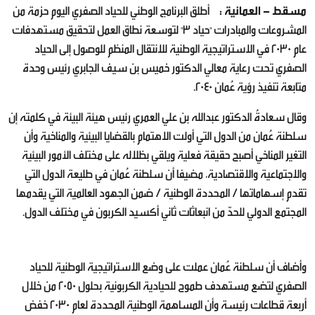
مسقط - العمانية :
أطلق البرنامج الوطني للحياد الصفري اليوم حزمة من
المشروعات والمبادرات "حياد 3" لتوسعة نطاق العمل لتحقيق مستهدفات
عام 2030 في الاستراتيجية الوطنية للانتقال المنظم للوصول إلى الحياد
الصفري تحت رعاية معالي الدكتور خميس بن سيف الجابري رئيس وحدة
متابعة تنفيذ رؤية عُمان 2040.
وقال سعادةُ الدكتور عبدالله بن علي العمري رئيس هيئة البيئة في كلمته إن
سلطنة عُمان من الدول التي أولت الاهتمام بالقضايا البيئية والمناخية وأن
التغير المناخي أصبح حقيقة فعلية ويلقي بظلاله على مختلف الأمور البيئية
والاجتماعية والاقتصادية، مضيفا أن سلطنة عُمان في طليعة الدول التي
تقدم إسهاماتها / المحددة الوطنية / ضمن الجهود العالمية التي يقدمها
المجتمع الدولي للحدّ من انبعاثات ثاني أكسيد الكربون في مختلف الدول.
وأضاف أن سلطنة عُمان عملت على وضع الاستراتيجية الوطنية للحياد
الصفري لتضع مستهدف طموح للحيادية الكربونية بحلول 2050 من خلال
أربعة قطاعات رئيسة وأن المساهمة الوطنية المحددة لعام 2030 خفض