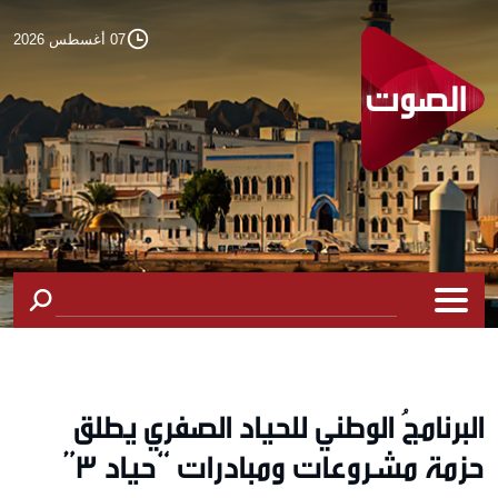
07 أغسطس 2026
البرنامجُ الوطني للحياد الصفري يطلق
حزمة مشروعات ومبادرات “حياد 3”