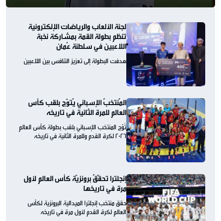
لجنة الألعاب والرياضات الإلكترونية
تنظم بطولة القمة بمشاركة نخبة
اللاعبين في سلطنة عُمان
هدفت البطولة إلى تعزيز التنافس بين اللاعبين
المُنتخبُ الإسباني يُتوّج بلقب كأس
العالم للمرة الثانية في تاريخه
تُوّج المنتخب الإسباني بلقب بطولة كأس العالم
2026 لكرة القدم وللمرة الثانية في تاريخه
إنجلترا تحقّقُ برونزيّة كأس العالم لأول
مرة في تاريخها
حقق منتخب إنجلترا الميدالية البرونزية لكأس
العالم لكرة القدم لأول مرة في تاريخه