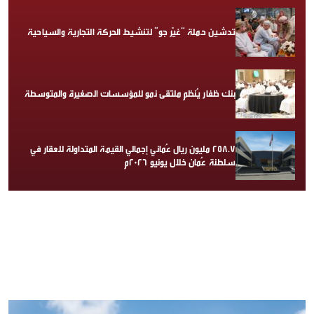
تدشين حملة “غيّر جو” لتنشيط الحركة التجارية والسياحية
بنك ظفار يُنظم ملتقى نمو للمؤسسات الصغيرة والمتوسطة
258.7 مليون ريال عُماني إجمالي القيمة المتداولة للعقار في
سلطنة عُمان خلال يونيو 2026م