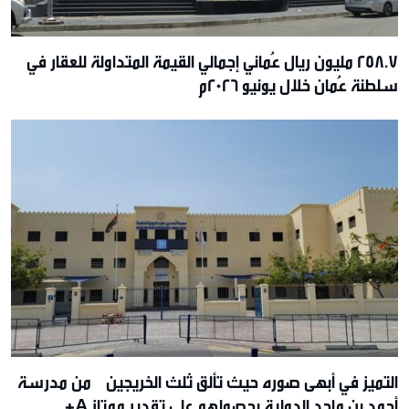
258.7 مليون ريال عُماني إجمالي القيمة المتداولة للعقار في
سلطنة عُمان خلال يونيو 2026م
التميز في أبهى صوره حيث تألق ثلث الخريجين من مدرسة
أحمد بن ماجد الدولية بحصولهم على تقدير ممتاز A+