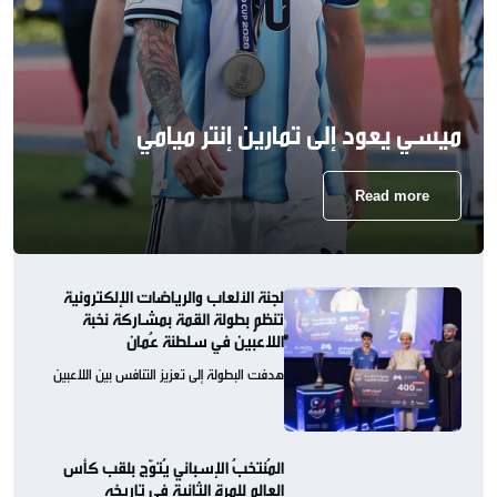
ميسي يعود إلى تمارين إنتر ميامي
Read more
لجنة الألعاب والرياضات الإلكترونية
تنظم بطولة القمة بمشاركة نخبة
اللاعبين في سلطنة عُمان
هدفت البطولة إلى تعزيز التنافس بين اللاعبين
المُنتخبُ الإسباني يُتوّج بلقب كأس
العالم للمرة الثانية في تاريخه