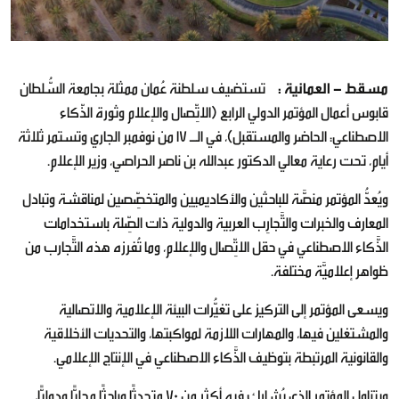
مسقط - العمانية :
تستضيف سلطنة عُمان ممثلة بجامعة السُّلطان
قابوس أعمال المؤتمر الدولي الرابع (الاتِّصال والإعلام وثورة الذّكاء
الاصطناعي: الحاضر والمستقبل)، في الـ 17 من نوفمبر الجاري وتستمر ثلاثة
أيام، تحت رعاية معالي الدكتور عبدالله بن ناصر الحراصي، وزير الإعلام.
ويُعدُّ المؤتمر منصَّة للباحثين والأكاديميين والمتخصِّصين لمناقشة وتبادل
المعارف والخبرات والتَّجارِب العربية والدولية ذات الصِّلة باستخدامات
الذَّكاء الاصطناعي في حقل الاتِّصال والإعلام، وما تُفرزه هذه التَّجارب من
ظواهر إعلاميَّة مختلفة.
ويسعى المؤتمر إلى التركيز على تغيُّرات البيئة الإعلامية والاتصالية
والمشتغلين فيها، والمهارات اللازمة لمواكبتها، والتحديات الأخلاقية
والقانونية المرتبطة بتوظيف الذَّكاء الاصطناعي في الإنتاج الإعلامي.
ويتناول المؤتمر الذي يُشارك فيه أكثر من 70 متحدثًا وباحثًا محليًّا ودوليًّا،