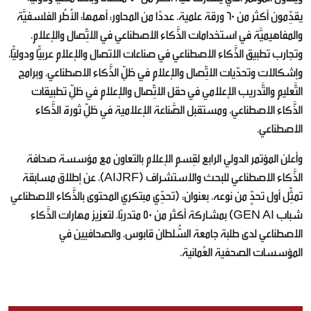
يقدِّمون أكثر من 60 ورقة علمية، عددًا من المحاور؛ أهمها: الأُطُر الفلسفيَّة
والمفاهيميَّة في استخدامات الذَّكاء الاصطناعي في الاتِّصال والإعلام،
وتجارب تطبيق الذَّكاء الاصطناعي في صناعات الاتصال والإعلام عربيًّا ودوليًّا،
وإشكالات وتحدّيات الاتِّصال والإعلام في ظلِّ الذَّكاء الاصطناعي، وبرامج
التَّعليم والتَّدريب الإعلامي في حقل الاتِّصال والإعلام في ظلِّ تطبيقات
الذَّكاء الاصطناعي، ومستقبل الصَّناعة الإعلامية في ظلِّ ثورة الذَّكاء
الاصطناعي.
وأعلن المؤتمر الدولي الرابع لقِسم الإعلام بالتعاون مع مؤسسة صحافة
الذَّكاء الاصطناعي للبحث والاستشراف (AIJRF)، عن إطلاق مسابقة
تمثِّل أول تحدٍّ من نوعه، بعنوان: (تحدِّي مبتكري المحتوى بالذَّكاء الاصطناعي
شباب GEN AI) بمشاركة أكثر من 50 متدربًا، لتعزيز مهارات الذَّكاء
الاصطناعي لدى طلبة جامعة السُّلطان قابوس، والصحافيين في
المؤسسات الصحفية العُمانية.