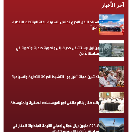
آخر الأخبار
أسياد للنقل البحري تحتفل بتسمية ناقلة المنتجات النفطية
“منح”
من أول مستشفى حديث إلى منظومة صحية متطورة في
سلطنة عُمان
تدشين حملة “غيّر جو” لتنشيط الحركة التجارية والسياحية
بنك ظفار يُنظم ملتقى نمو للمؤسسات الصغيرة والمتوسطة
258.7 مليون ريال عُماني إجمالي القيمة المتداولة للعقار في
سلطنة عُمان خلال يونيو 2026م