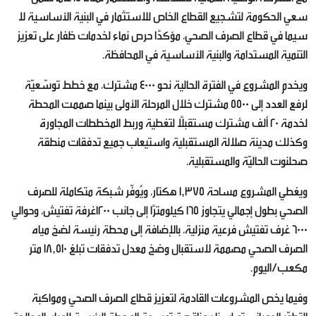
سعي الحكومة لتشجيع القطاع الخاص للاستثمار في البنية الأساسية لا
سيما في قطاع الصرف الصحي، مؤكدًا حرص نماء لخدمات ظفار على تعزيز
التنمية المستدامة والبنية الأساسية في المحافظة.
ويخدم المشروع في الفترة الحالية نحو 4000 مشترك، مع خطط توسّعيّة
لرفع العدد إلى 5500 مشترك خلال المرحلة الأولى بينما صممت المحطة
لخدمة 20 ألف مشترك مستقبلًا لتغطية وربط المخططات المجاورة
وكذلك مدينة صلالة المستقبلية واستيعاب جميع تدفقات منطقة
صحلنوت الحاليّة والمستقبلية.
ويغطي المشروع مساحة 1,375 هكتار، ويُوفّر شبكة متكاملة للصرف
الصحي بطول إجمالي يتجاوز 165 كيلومترًا إلى جانب 1200غرفة تفتيش، وحوالي
6000 غرف تفتيش فرعية منزلية، بالإضافة إلى محطة رئيسة لضخ مياه
الصرف الصحي مصممة لاستقبال وضخ معدل تدفقات تبلغ 18,510 متر
مكعب/اليوم.
وفيما يخص المشروعات القادمة لتعزيز قطاع الصرف الصحي ومواكبة