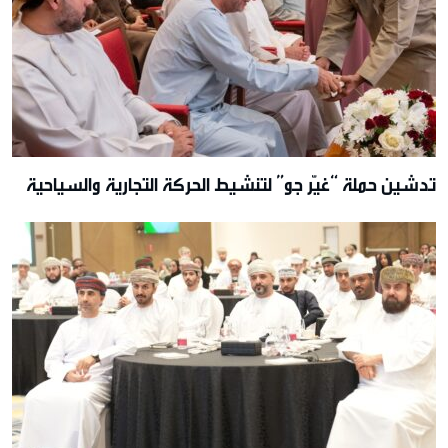
تدشين حملة “غيّر جو” لتنشيط الحركة التجارية والسياحية