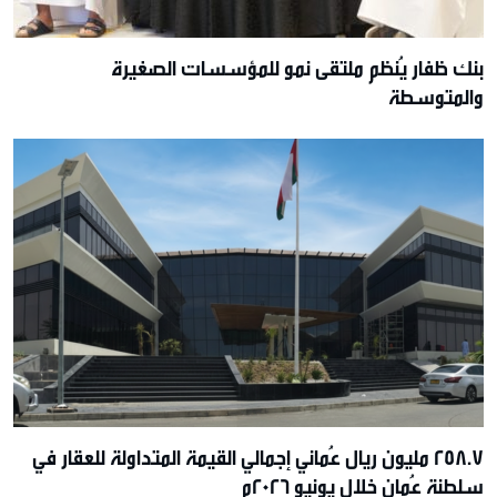
بنك ظفار يُنظم ملتقى نمو للمؤسسات الصغيرة
والمتوسطة
258.7 مليون ريال عُماني إجمالي القيمة المتداولة للعقار في
سلطنة عُمان خلال يونيو 2026م