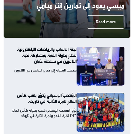
ميسي يعود إلى تمارين إنتر ميامي
Read more
لجنة الألعاب والرياضات الإلكترونية
تنظم بطولة القمة بمشاركة نخبة
اللاعبين في سلطنة عُمان
هدفت البطولة إلى تعزيز التنافس بين اللاعبين
المُنتخبُ الإسباني يُتوّج بلقب كأس
العالم للمرة الثانية في تاريخه
تُوّج المنتخب الإسباني بلقب بطولة كأس العالم
2026 لكرة القدم وللمرة الثانية في تاريخه