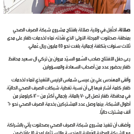
صلالة
: احتُفِل في ولاية صلالة بافتتاح مشروع شبكة الصرف الصحي
بمنطقة صحلنوت "المرحلة الأولى" الذي نفّذته نماء لخدمات ظفار على مدى
ثلاث سنوات بتكلفة إجمالية بلغت نحو 45 مليون ريال عُماني.
رعى حفل الافتتاح صاحب السُمو السيّد مروان بن تركي آل سعيد محافظ
ظفار بحضور عدد من أصحاب السعادة والمسؤولين.
وألقى المهندس علي بن عيسى شماس الرئيس التنفيذي لنماء لخدمات
ظفار كلمة أشار فيها إلى أن نسبة تغطية شبكات الصرف الصحي الحاليّة
في محافظة ظفار تصل إلى 70 بالمائة، بإجمالي أكثر من 1200 كيلومتر من
أطوال الشبكة، بينما وصل عدد المشتركين بخدمة الصرف الصحي نحو 60
ألف مشترك حاليًّا.
وأضاف أن تنفيذ مشروع شبكة الصرف الصحي بصحلنوت يأتي بالشراكة
مع الشركة الوطنية العُمانية للهندسة والاستثمار لمدة 15 عامًا ضمن