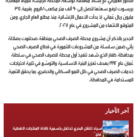
التطوّر العمراني، تم إسناد مناقصة توسعة المحطة الرئيسة للمياه المعالجة
بريسوت لرفع سعتها لتصل إلى 90 ألف متر مكعب/اليوم، بقيمة 35
مليون ريال عُماني، إذ بدأت الأعمال الإنشائية منذ مطلع العام الجاري، ومن
المتوقع الانتهاء من المشروع في عام 2027.
الجدير بالذكر أن مشروع محطة الصرف الصحي بمنطقة صحلنوت بصلالة
يأتي ضمن سلسلة من المشروعات التنموية في قطاع الصرف الصحي
بمحافظة ظفار الذي شهد تنفيذ أول محطة للصرف الصحي في سلطنة
عُمان عام 1992 بهدف تعزيز البنية الأساسية والتوسّع في تلبية احتياجات
خدمات الصرف الصحي في ظل النمو السكاني والحضري، بما يحقق التنمية
المستدامة في المحافظة.
آخر الأخبار
أسياد للنقل البحري تحتفل بتسمية ناقلة المنتجات النفطية
“منح”