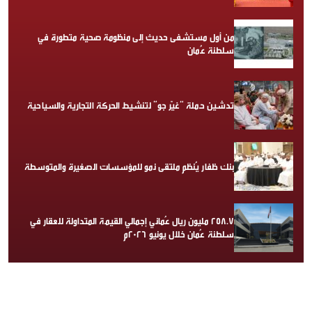
من أول مستشفى حديث إلى منظومة صحية متطورة في
سلطنة عُمان
تدشين حملة “غيّر جو” لتنشيط الحركة التجارية والسياحية
بنك ظفار يُنظم ملتقى نمو للمؤسسات الصغيرة والمتوسطة
258.7 مليون ريال عُماني إجمالي القيمة المتداولة للعقار في
سلطنة عُمان خلال يونيو 2026م