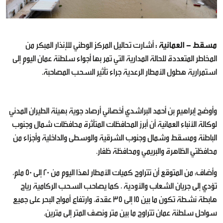
مسقط - العمانية :
أشارت تحاليل المركز الوطني للإنذار المبكر من
المخاطر المتعددة للحالة المدارية التي تمر بها أجواء سلطنة عمان اليوم إلى
استمرارية هطول الأمطار الرعدية جراء تأثير السحب المصاحبة.
وأوضح إبراهيم بن أحمد البراشدي أخصائي أرصاد جوية بهيئة الطيران المدني
لوكالة الأنباء العمانية أن أبرز المحافظات المتأثرة محافظات شمال وجنوب
الباطنة ومسقط وشمال وجنوب الشرقية والوسطى والداخلية وأجزاء من
محافظتي الظاهرة والبريمي ومحافظة ظفار.
وأضاف: من المتوقع أن تتراوح كميات الأمطار لهذا اليوم من 20 إلى 50 ملم،
تؤدي إلى جريان الشعاب والأودية ، كما يصاحب السحب الركامية رياح
هابطة نشطة تكون ما بين 15 إلى 35 عقدة، وارتفاع أمواج البحر على جميع
سواحل سلطنة عمان تتراوح ما بين متر ونصف المتر إلى مترين.