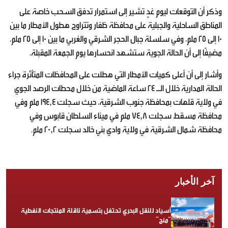
وذكر أن التوقعات ليوم غدٍ تشير إلى استمرار تدفق السحب خاصة على
المناطق الساحلية والجبلية على محافظة ظفار وتتراوح هطول الأمطار ما بين
10 إلى 25 ملم، وفي سلسلة جبال الحجر الشرقي والغربي ما بين 10 إلى 25 ملم،
مضيفًا إلى أن الحالة الجوية ستشهد انحسارها يوم الجمعة المقبلة.
وأشار إلى أن أعلى كميات الأمطار التي هطلت على المحافظات المتأثرة جراء
الحالة المدارية خلال الـ 24 ساعة الماضية من خلال محطات الرصد الجوي
في ولاية قلهات بمحافظة جنوب الشرقية، حيث سجلت 194,4 ملم وفي
محافظة مسقط سجلت 74,8 ملم في ميناء السلطان قابوس وفي
محافظة شمال الشرقية في ولاية وادي بني خالد سجلت 20,2 ملم.
آخر الأخبار
أسياد للنقل البحري تحتفل بتسمية ناقلة المنتجات النفطية
“منح”