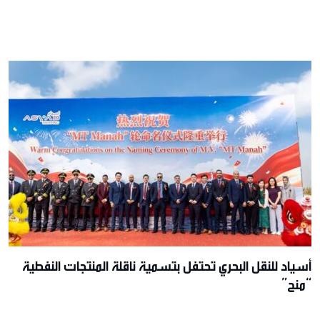
أسياد للنقل البحري تحتفل بتسمية ناقلة المنتجات النفطية
“منح”