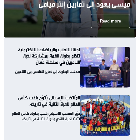
ميسي يعود إلى تمارين إنتر ميامي
Read more
لجنة الألعاب والرياضات الإلكترونية
تنظم بطولة القمة بمشاركة نخبة
اللاعبين في سلطنة عُمان
هدفت البطولة إلى تعزيز التنافس بين اللاعبين
المُنتخبُ الإسباني يُتوّج بلقب كأس
العالم للمرة الثانية في تاريخه
تُوّج المنتخب الإسباني بلقب بطولة كأس العالم
2026 لكرة القدم وللمرة الثانية في تاريخه