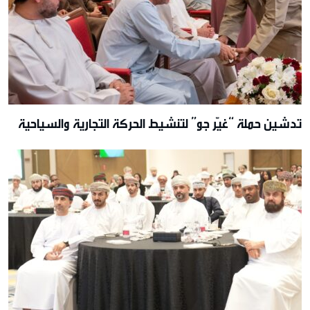
تدشين حملة “غيّر جو” لتنشيط الحركة التجارية والسياحية