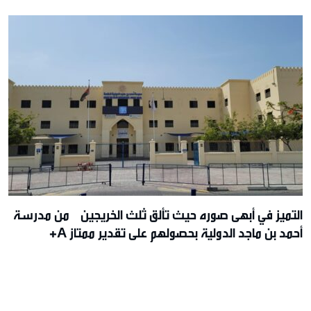
التميز في أبهى صوره حيث تألق ثلث الخريجين من مدرسة
أحمد بن ماجد الدولية بحصولهم على تقدير ممتاز A+