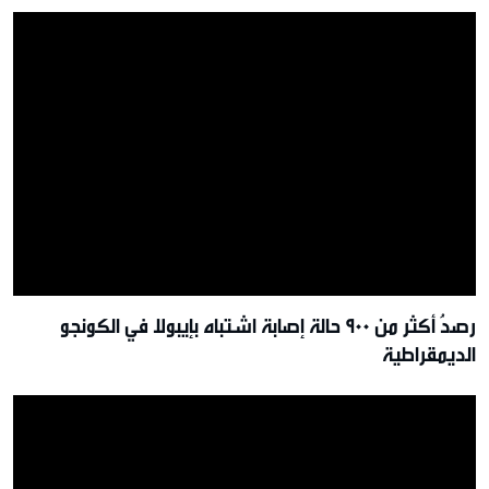
رصدُ أكثر من 900 حالة إصابة اشتباه بإيبولا في الكونجو
الديمقراطية