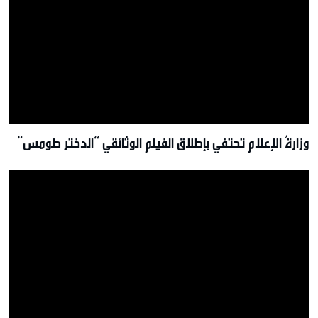
وزارةُ الإعلام تحتفي بإطلاق الفيلم الوثائقي “الدختر طومس”