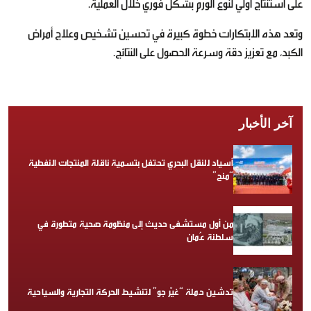
على استنتاج أولي لنوع الورم بشكل فوري خلال العملية.
وتعد هذه الابتكارات خطوة كبيرة في تحسين تشخيص وعلاج أمراض
الكبد، مع تعزيز دقة وسرعة الحصول على النتائج.
آخر الأخبار
أسياد للنقل البحري تحتفل بتسمية ناقلة المنتجات النفطية
“منح”
من أول مستشفى حديث إلى منظومة صحية متطورة في
سلطنة عُمان
تدشين حملة “غيّر جو” لتنشيط الحركة التجارية والسياحية