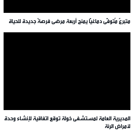
متبرعٌ مُتوفًّى دماغيًّا يمنح أربعة مرضى فرصةً جديدة للحياة
المديرية العامة لمستشفى خولة توقع اتفاقية لإنشاء وحدة
لأمراض الرئة