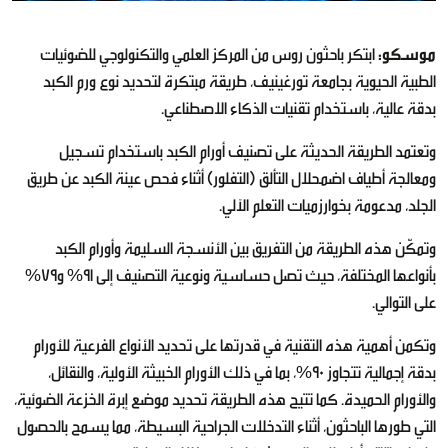
موسكو:
ابتكر باحثون روس من المركز العلمي والتكنولوجي للضوئيات
الطبية الحيوية بجامعة تورغينيف، طريقة مبتكرة لتحديد نوع ورم الكبد
بدقة عالية، باستخدام تقنيات الذكاء الاصطناعي.
وتعتمد الطريقة الحديثة على تصنيف أورام الكبد باستخدام تسجيل
ومعالجة أطياف اضمحلال التألق (التفلور) أثناء فحص عينة الكبد عن طريق
الجلد، مدعومة بخوارزميات التعلم الآلي.
وتمكّن هذه الطريقة من التفريق بين الأنسجة السليمة وأورام الكبد
بأنواعها المختلفة، حيث تصل حساسية ونوعية التصنيف إلى 91% و79%
على التوالي.
وتكمن أهمية هذه التقنية في قدرتها على تحديد الأنواع الفرعية للأورام
بدقة إجمالية تتجاوز 90%، بما في ذلك الأورام الخبيثة الأولية، والنقائل،
والأورام الحميدة. كما تتيح هذه الطريقة تحديد موضع إبرة الخزعة الضوئية،
التي طورها الباحثون، أثناء التدخلات الجراحية البسيطة، مما يسمح بالحصول