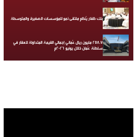
بنك ظفار يُنظم ملتقى نمو للمؤسسات الصغيرة والمتوسطة
258.7 مليون ريال عُماني إجمالي القيمة المتداولة للعقار في
سلطنة عُمان خلال يونيو 2026م