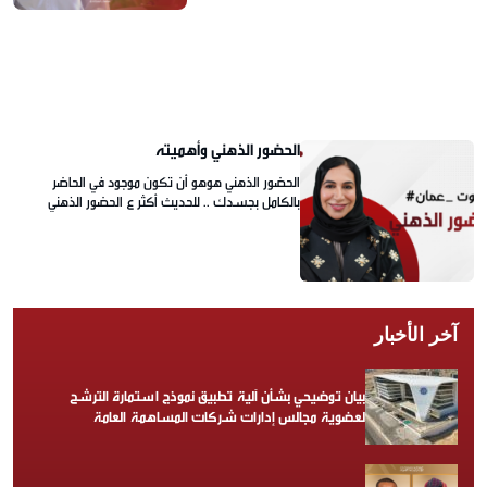
الحضور الذهني وأهميته
الحضور الذهني هوهو أن تكون موجود في الحاضر
بالكامل بجسدك .. للحديث أكثر ع الحضور الذهني
يستضيف برودكاست صوت عمان دكتورة زكية
البوسعيدي استشارية في طب الأسرة ، العلاج الأيحائي
، العلاج السلوكي المعرفي
آخر الأخبار
بيان توضيحي بشأن آلية تطبيق نموذج استمارة الترشح
لعضوية مجالس إدارات شركات المساهمة العامة