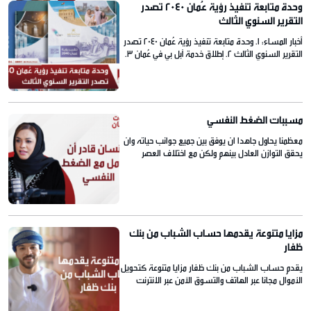
وحدة متابعة تنفيذ رؤية عُمان 2040 تصدر
التقرير السنوي الثالث
أخبار المساء: ١. وحدة متابعة تنفيذ رؤية عُمان 2040 تصدر
التقرير السنوي الثالث ٢. إطلاق خدمة آبل بي في عُمان ٣.
الجمارك تحبط محاولة تهريب مشتقات التبغ
مسببات الضغط النفسي
معظمنا يحاول جاهدا ان يوفق بين جميع جوانب حياته وان
يحقق التوازن العادل بينهم ولكن مع اختلاف العصر
والتغيرات الطارئة ووكثرة تقلبات الحياه ووسائل التواصل
الاجتماعي بدا يشتكي البعض من الضغط النفسي وعدم
القدرة ع الوصول الى هذا الاتزان ف المشاعر والاعصاب
امنه الريسي خبيره في علم النفس السياسية سوف
تحدثنا اكثر عن الضغط النفسي…
مزايا متنوعة يقدمها حساب الشباب من بنك
ظفار
يقدم حساب الشباب من بنك ظفار مزايا متنوعة كتحويل
الأموال مجانا عبر الهاتف والتسوق الآمن عبر الانترنت