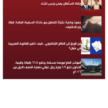
جلالة السُّلطان يهنئ رئيس تشاد
جهودٌ وطنيةٌ حثيثةٌ للتعامل مع حادثة السفينة الجانحة قبالة
جزر الحلانيات
من الورق إلى النظام الإلكتروني.. كيف تتغير الفاتورة الضريبية
في عُمان؟
المؤشر العام لبورصة مسقط يرتفع 66.8 بالمائة وقيمة
التداول تبلغ 6.9 مليار ريال عُماني بنهاية النصف الأول من
2026م