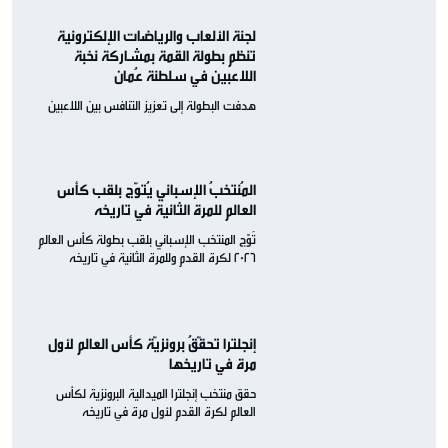
لجنة الألعاب والرياضات الإلكترونية
تنظم بطولة القمة بمشاركة نخبة
اللاعبين في سلطنة عُمان
هدفت البطولة إلى تعزيز التنافس بين اللاعبين
المُنتخبُ الإسباني يُتوّج بلقب كأس
العالم للمرة الثانية في تاريخه
تُوّج المنتخب الإسباني بلقب بطولة كأس العالم
2026 لكرة القدم وللمرة الثانية في تاريخه
إنجلترا تحقّقُ برونزيّة كأس العالم لأول
مرة في تاريخها
حقق منتخب إنجلترا الميدالية البرونزية لكأس
العالم لكرة القدم لأول مرة في تاريخه