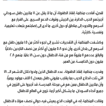
لندن:
أفادت منظمة إنقاذ الطفولة أن ما لا يقل عن 7 ملايين طفل سوداني
أجبرتهم الحرب الدائرة بين الجيش وقوات الدعم السريع، على الفرار مع
أسرهم واللجوء إلى مناطق أو دول أخرى، ما أدى إلى إصابتهم بتبعات تعليمية
ونفسية كارثية.
وكشفت المنظمة أن التقديرات تشير إلى لجوء أكثر من 1.5 مليون طفل مع
أسرهم إلى بلدان أخرى، وأن نحو 5.8 مليون أي أكثر من نصف النازحين داخليًّا
والبالغ عددهم 11 مليونًا هم من فئة الأطفال دون سن 18 عامًا، منهم 2.8
مليون دون الخامسة من العمر.
وقدرت منظمة إنقاذ الطفولة، عدد الأطفال الذين ولدوا خلال الأشهر الـ 18
التي تلت اندلاع الحرب بما يقارب مليوني طفل بمعدل 4 آلاف مولود يوميًّا،
وأن ملايين الأطفال ممن هم في مرحلة المدرسة قد أجبروا على النزوح في
جميع أنحاء السودان، ما يشكل أكبر أزمة نزوح في العالم للأطفال.
وقالت المنظمة إنه في الوقت الذي يعيش فيه حوالي نصف هؤلاء الأطفال