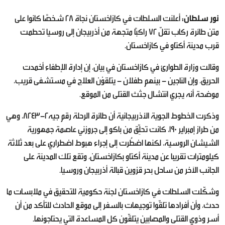
نور سلطان:
أعلنت السلطات في كازاخستان نجاة 28 شخصًا كانوا على
متن طائرة ركاب تقلّ 72 راكبًا متجهة من أذربيجان إلى روسيا تحطمت
قرب مدينة أكتاو في كازاخستان.
وقالت وزارة الطوارئ في كازاخستان في بيان، إن إدارة الإطفاء أخمدت
الحريق، وإن الناجين - بينهم طفلان - يتلقوْن العلاج في مستشفى قريب،
موضحة أنه يجري انتشال جثث القتلى من الموقع.
وذكرت الخطوط الجوية الأذربيجانية أن طائرة الرحلة رقم جيه2-8243، وهي
من طراز إمبراير 190، كانت تحلِّق من باكو إلى جروزني عاصمة جمهورية
الشيشان الروسية، لكنها اضطُرت إلى إجراء هبوط اضطراري على بعد ثلاثة
كيلومترات تقريبا عن مدينة أكتاو بكازاخستان، وتقع تلك المدينة على
الجانب الآخر من ساحل بحر قزوين قبالة أذربيجان وروسيا.
وشكّلت السلطات في كازاخستان لجنة حكومية للتحقيق في ملابسات ما
حدث، وأن أفرادها تلقّوا توجيهات بالسفر إلى موقع الحادث للتأكد من أن
أسر وذوي القتلى والمصابين يتلقّون كل المساعدة التي يحتاجونها.