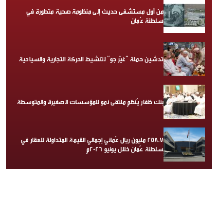
من أول مستشفى حديث إلى منظومة صحية متطورة في
سلطنة عُمان
تدشين حملة “غيّر جو” لتنشيط الحركة التجارية والسياحية
بنك ظفار يُنظم ملتقى نمو للمؤسسات الصغيرة والمتوسطة
258.7 مليون ريال عُماني إجمالي القيمة المتداولة للعقار في
سلطنة عُمان خلال يونيو 2026م