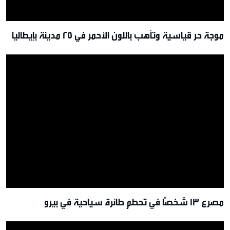
موجة حر قياسية وتأهب باللون الأحمر في 25 مدينة بإيطاليا
مصرع 13 شخصًا في تحطم طائرة سياحية في بيرو