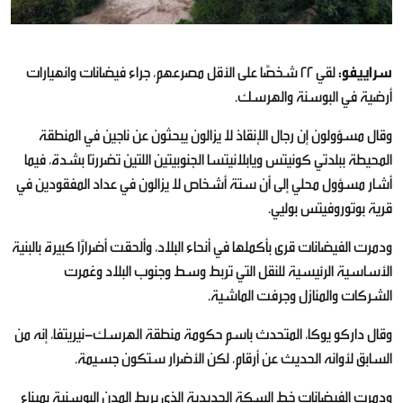
سراييفو:
لقي 22 شخصًا على الأقل مصرعهم، جراء فيضانات وانهيارات
أرضية في البوسنة والهرسك.
وقال مسؤولون إن رجال الإنقاذ لا يزالون يبحثون عن ناجين في المنطقة
المحيطة ببلدتي كونيتس ويابلانيتسا الجنوبيتين اللتين تضررتا بشدة، فيما
أشار مسؤول محلي إلى أن ستة أشخاص لا يزالون في عداد المفقودين في
قرية بوتوروفيتس بوليي.
ودمرت الفيضانات قرى بأكملها في أنحاء البلاد، وألحقت أضرارًا كبيرة بالبنية
الأساسية الرئيسية للنقل التي تربط وسط وجنوب البلاد وغمرت
الشركات والمنازل وجرفت الماشية.
وقال داركو يوكا، المتحدث باسم حكومة منطقة الهرسك-نيريتفا، إنه من
السابق لأوانه الحديث عن أرقام، لكن الأضرار ستكون جسيمة.
ودمرت الفيضانات خط السكة الحديدية الذي يربط المدن البوسنية بميناء