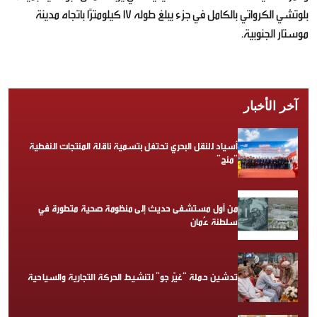
بلوتشي الكرواتي بالكامل في جزء يبلغ طوله 17 كيلومترًا باتجاه مدينة
موستار الجنوبية.
آخر الأخبار
أسياد للنقل البحري تحتفل بتسمية ناقلة المنتجات النفطية
“منح”
من أول مستشفى حديث إلى منظومة صحية متطورة في
سلطنة عُمان
تدشين حملة “غيّر جو” لتنشيط الحركة التجارية والسياحية