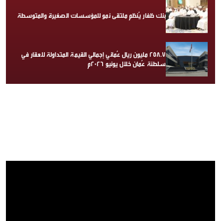
بنك ظفار يُنظم ملتقى نمو للمؤسسات الصغيرة والمتوسطة
258.7 مليون ريال عُماني إجمالي القيمة المتداولة للعقار في
سلطنة عُمان خلال يونيو 2026م