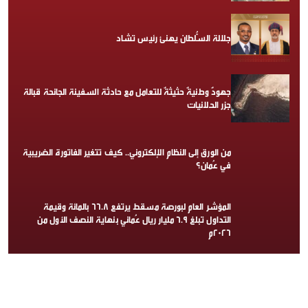
جلالة السُّلطان يهنئ رئيس تشاد
جهودٌ وطنيةٌ حثيثةٌ للتعامل مع حادثة السفينة الجانحة قبالة
جزر الحلانيات
من الورق إلى النظام الإلكتروني.. كيف تتغير الفاتورة الضريبية
في عُمان؟
المؤشر العام لبورصة مسقط يرتفع 66.8 بالمائة وقيمة
التداول تبلغ 6.9 مليار ريال عُماني بنهاية النصف الأول من
2026م