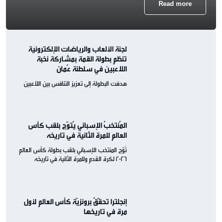
Read more
لجنة الألعاب والرياضات الإلكترونية
تنظم بطولة القمة بمشاركة نخبة
اللاعبين في سلطنة عُمان
هدفت البطولة إلى تعزيز التنافس بين اللاعبين
المُنتخبُ الإسباني يُتوّج بلقب كأس
العالم للمرة الثانية في تاريخه
تُوّج المنتخب الإسباني بلقب بطولة كأس العالم
2026 لكرة القدم وللمرة الثانية في تاريخه
إنجلترا تحقّقُ برونزيّة كأس العالم لأول
مرة في تاريخها