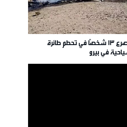
مصرع 13 شخصًا في تحطم طائرة
احية في بيرو