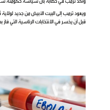
وأكد ترمب في خطابه بأن سياسة حكومته ستق
قبل أن يخسر في الانتخابات الرئاسية التي فاز به