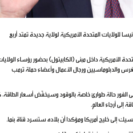
ئيسا للولايات المتحدة الأمريكية لولاية جديدة تمتد أربع
لرئيس الـ47 للولايات المتحدة الأمريكية داخل مبنى (الكابيتول) بحضور رؤساء الولايا
غرس والدبلوماسيين ورجال الأعمال وأعضاء حملة ترمب
الفور حالة طوارئ خاصة بالوقود وسيخفّض أسعار الطاقة، ك
ة إلى أرجاء العالم.
سيك إلى خليج أمريكا ومؤكدا أن بلاده ستسرد قناة بنما.