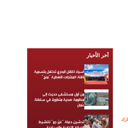
آخر الأخبار
أسياد للنقل البحري تحتفل بتسمية
ناقلة المنتجات النفطية “منح”
من أول مستشفى حديث إلى
منظومة صحية متطورة في سلطنة
عُمان
رك
تدشين حملة “غيّر جو” لتنشيط
الحركة التجارية والسياحية