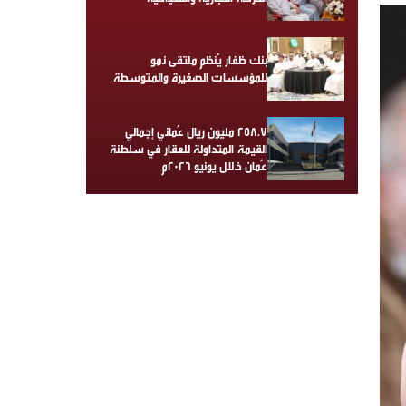
بنك ظفار يُنظم ملتقى نمو
للمؤسسات الصغيرة والمتوسطة
258.7 مليون ريال عُماني إجمالي
القيمة المتداولة للعقار في سلطنة
عُمان خلال يونيو 2026م