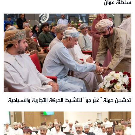
سلطنة عُمان
تدشين حملة “غيّر جو” لتنشيط الحركة التجارية والسياحية