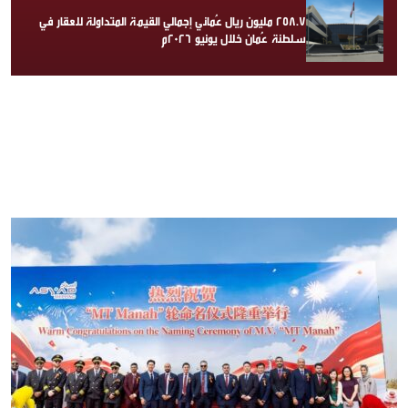
258.7 مليون ريال عُماني إجمالي القيمة المتداولة للعقار في
سلطنة عُمان خلال يونيو 2026م