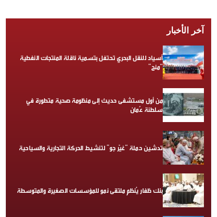
آخر الأخبار
أسياد للنقل البحري تحتفل بتسمية ناقلة المنتجات النفطية
“منح”
من أول مستشفى حديث إلى منظومة صحية متطورة في
سلطنة عُمان
تدشين حملة “غيّر جو” لتنشيط الحركة التجارية والسياحية
بنك ظفار يُنظم ملتقى نمو للمؤسسات الصغيرة والمتوسطة