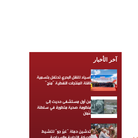
آخر الأخبار
أسياد للنقل البحري تحتفل بتسمية
ناقلة المنتجات النفطية “منح”
من أول مستشفى حديث إلى
منظومة صحية متطورة في سلطنة
عُمان
تدشين حملة “غيّر جو” لتنشيط
الحركة التجارية والسياحية