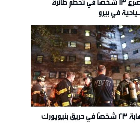
مصرع 13 شخصًا في تحطم طائرة
احية في بيرو
خصًا في حريق بنيويورك