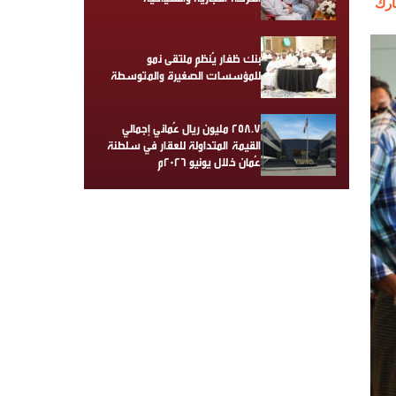
رك
بنك ظفار يُنظم ملتقى نمو
للمؤسسات الصغيرة والمتوسطة
258.7 مليون ريال عُماني إجمالي
القيمة المتداولة للعقار في سلطنة
عُمان خلال يونيو 2026م