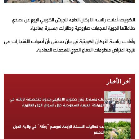
الكويت
:أعلنت رئاسة الأركان العامة للجيش الكويتي اليوم عن تصدي
دفاعاتها الجوية لهجمات صاروخية وطائرات مسيرة معادية.
وأفادت رئاسة الأركان الكويتية في بيان صحفي بأن أصوات الانفجارات هي
نتيجة اعتراض منظومات الدفاع الجوي للهجمات المعادية.
آخر الأخبار
بنك مسقط يُعزز حضوره الإقليمي بندوة متخصصة لزبائنه في
المملكة العربية السعودية حول أسواق المال العالمية
بدء فعاليات النسخة الرابعة لموسم “رمّانة” في ولاية الجبل
الأخضر