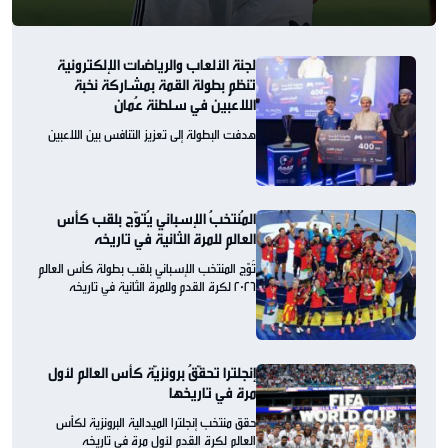
لجنة الألعاب والرياضات الإلكترونية
تنظم بطولة القمة بمشاركة نخبة
اللاعبين في سلطنة عُمان
هدفت البطولة إلى تعزيز التنافس بين اللاعبين
المُنتخبُ الإسباني يُتوّج بلقب كأس
العالم للمرة الثانية في تاريخه
تُوّج المنتخب الإسباني بلقب بطولة كأس العالم
2026 لكرة القدم وللمرة الثانية في تاريخه
إنجلترا تحقّقُ برونزيّة كأس العالم لأول
مرة في تاريخها
حقق منتخب إنجلترا الميدالية البرونزية لكأس
العالم لكرة القدم لأول مرة في تاريخه