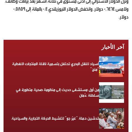
ونزل الدولار الأسترالي إلى أدنى مستوى في ثلاثة أشهر بعد بيانات وظائف،
ولامس 0.6464 دولار. وانخفض الدولار النيوزيلندي 0.4 بالمائة إلى 0.5859
دولار.
آخر الأخبار
أسياد للنقل البحري تحتفل بتسمية ناقلة المنتجات النفطية
“منح”
من أول مستشفى حديث إلى منظومة صحية متطورة في
سلطنة عُمان
تدشين حملة “غيّر جو” لتنشيط الحركة التجارية والسياحية