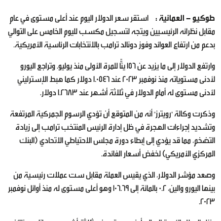
طوكيو - العمانية :
استقر سعر الدولار اليوم عند أعلى مستوى في عام
مقابل نظرائه الرئيسيين ويتجه لتسجيل مكسب لليوم الخامس على التوالي
بدعم من ارتفاع العوائد وفوز دونالد ترامب بالانتخابات الرئاسية الأمريكية.
وارتفع الدولار إلى ما يزيد عن 156 ينًّا للمرة الأولى منذ يوليو. وتراجع اليورو
لأدنى مستوياته منذ نوفمبر 2023 عند 1.0546 دولار كما هبط الإسترليني
لأدنى مستوى له أمام الدولار في ثلاثة أشهر عند 1.2683 دولار.
وذكرت وكالة "رويترز" أنه من المتوقع أن تؤدي الرسوم الجمركية المرتفعة
وتشديد إجراءات الهجرة في ظل إدارة الرئيس المنتخب ترامب إلى زيادة
التضخم، مما قد يؤدي إلى إبطاء دورة مجلس الاحتياطي الاتحادي (البنك
المركزي الأمريكي) لخفض أسعار الفائدة.
وصعد مؤشر الدولار، الذي يقيس العملة مقابل ست عملات رئيسية من
بينها اليورو والين، 0.2 بالمائة إلى 106.69 وهو أعلى مستوى له منذ أوائل نوفمبر
2023.