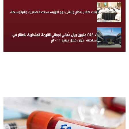
بنك ظفار يُنظم ملتقى نمو للمؤسسات الصغيرة والمتوسطة
258.7 مليون ريال عُماني إجمالي القيمة المتداولة للعقار في
سلطنة عُمان خلال يونيو 2026م