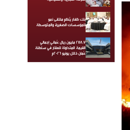
بنك ظفار يُنظم ملتقى نمو
للمؤسسات الصغيرة والمتوسطة
258.7 مليون ريال عُماني إجمالي
القيمة المتداولة للعقار في سلطنة
عُمان خلال يونيو 2026م