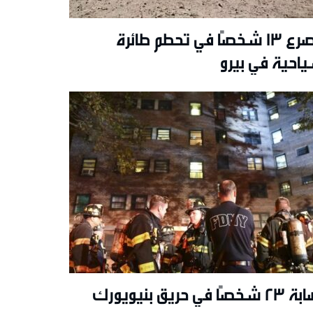
مصرع 13 شخصًا في تحطم طائرة
احية في بيرو
خصًا في حريق بنيويورك