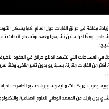
زيادة مقلقة في حرائق الغابات حول العالم، كما يشكل التلوث
ن الأشخاص، وفقًا لدراستين نشرهما معهد بوتسدام لأبحاث تأثير
ينج".
يادة في المساحات التي تشهد اندلاع حرائق في العقود الأخيرة،
200 و2019، حيث احترق حوالي 16 بالمائة أكثر من الغابات مقارنة بسيناريو بدون تغير مناخي، وفقًا لف
ل.
جنوبية، وغرب أمريكا الشمالية وسيبيريا، حسبما أظهرت الدراس
اي يون بارك من المعهد الوطني للعلوم الصناعية والتكنولوجي