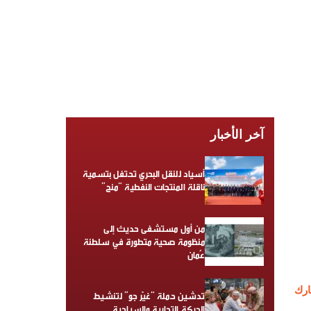
آخر الأخبار
أسياد للنقل البحري تحتفل بتسمية
ناقلة المنتجات النفطية “منح”
من أول مستشفى حديث إلى
منظومة صحية متطورة في سلطنة
عُمان
رك
تدشين حملة “غيّر جو” لتنشيط
الحركة التجارية والسياحية