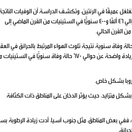
تغلغل عميقًا في الرئتين، وتكشف الدراسة أن الوفيات الناتجة
عن تلوث الهواء المرتبط بالحرائق ارتفعت من حوالي 46 ألفًا و400 سنويًّا في الستينيات من القرن الماضي إلى
فقًا للدراسة، كان هناك أكثر من 12 ألفًا و500 حالة وفاة سنوية نتيجة تلوث الهواء المرتبط بالحرائق في الع
الثاني من القرن الحالي مرتبطة بتغير المناخ، وهو زيادة واضحة عن حوالي 670 حالة وفاة سنويًّا في الستين
وروبا بشكل خاص.
 بشكل متزايد، حيث يؤثر الدخان على المناطق ذات الكثافة
 ففي بعض المناطق، مثل جنوب آسيا، أدت زيادة الرطوبة ب
حرائق.