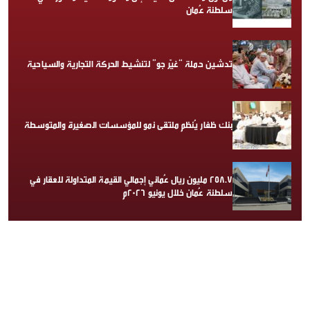
سلطنة عُمان
تدشين حملة “غيّر جو” لتنشيط الحركة التجارية والسياحية
بنك ظفار يُنظم ملتقى نمو للمؤسسات الصغيرة والمتوسطة
258.7 مليون ريال عُماني إجمالي القيمة المتداولة للعقار في
سلطنة عُمان خلال يونيو 2026م