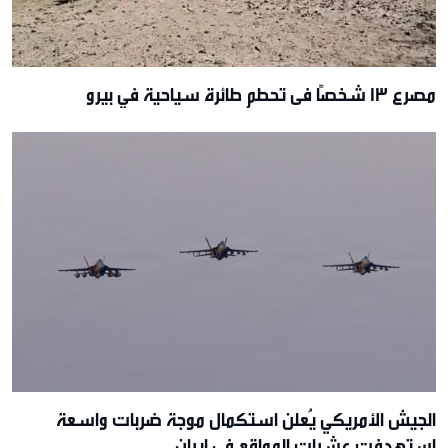
مصرع 13 شخصًا في تحطم طائرة سياحية في بيرو
الجيش الأمريكي يُعلن استكمال موجة ضربات واسعة
استهدفت عشرات المواقع في إيران