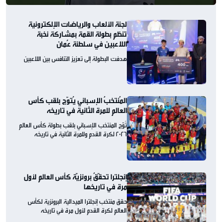
لجنة الألعاب والرياضات الإلكترونية
تنظم بطولة القمة بمشاركة نخبة
اللاعبين في سلطنة عُمان
هدفت البطولة إلى تعزيز التنافس بين اللاعبين
المُنتخبُ الإسباني يُتوّج بلقب كأس
العالم للمرة الثانية في تاريخه
تُوّج المنتخب الإسباني بلقب بطولة كأس العالم
2026 لكرة القدم وللمرة الثانية في تاريخه
إنجلترا تحقّقُ برونزيّة كأس العالم لأول
مرة في تاريخها
حقق منتخب إنجلترا الميدالية البرونزية لكأس
العالم لكرة القدم لأول مرة في تاريخه