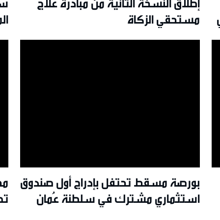
إطلاقُ النسخة الثانية من مبادرة علاج
سل
مستحقي الزكاة
ال
بورصة مسقط تحتفل بإدراج أول صندوق
مج
استثماري مشترك في سلطنة عُمان
تص