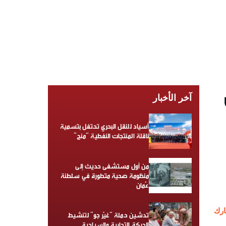
آخر الأخبار
أسياد للنقل البحري تحتفل بتسمية
ناقلة المنتجات النفطية “منح”
من أول مستشفى حديث إلى
منظومة صحية متطورة في سلطنة
عُمان
رك
تدشين حملة “غيّر جو” لتنشيط
الحركة التجارية والسياحية