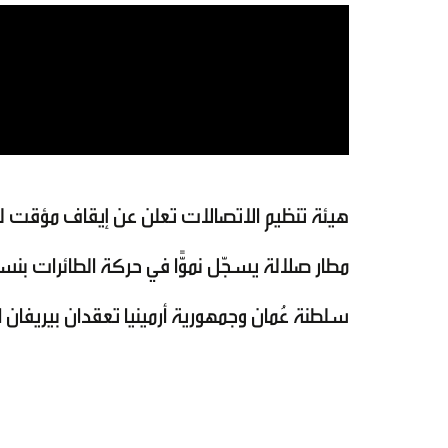
هيئة تنظيم الاتصالات تعلن عن إيقاف مؤقت لخد
مطار صلالة يسجّل نموًّا في حركة الطائرات بنسبة 16% خلال موسم خريف ظفار 
سلطنة عُمان وجمهورية أرمينيا تعقدان بيريفا