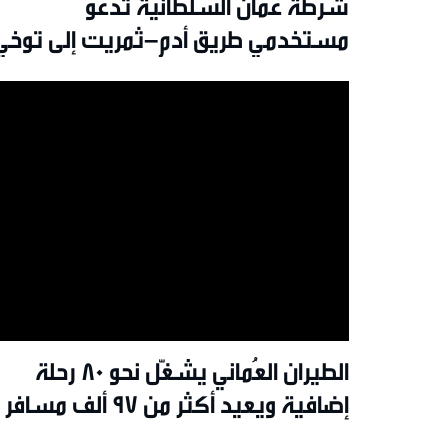
شرطة عُمان السلطانية تدعو
مستخدمي طريق أدم–ثمريت إلى توخي
الحذر بسبب الأتربة
الطيران العُماني يشغّل نحو 80 رحلة
إضافية ويعيد أكثر من 97 ألف مسافر
إلى ديارهم