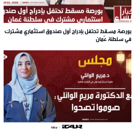
بورصة مسقط تحتفل بإدراج أول صندوق استثماري مشترك
في سلطنة عُمان