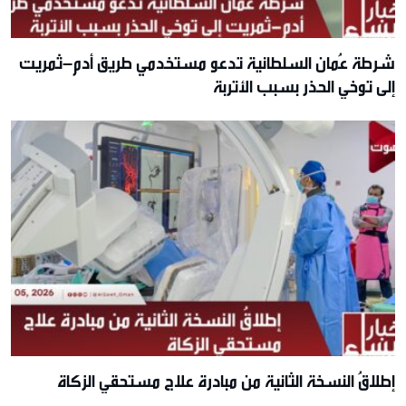
شرطة عُمان السلطانية تدعو مستخدمي طريق أدم–ثمريت
إلى توخي الحذر بسبب الأتربة
إطلاقُ النسخة الثانية من مبادرة علاج مستحقي الزكاة