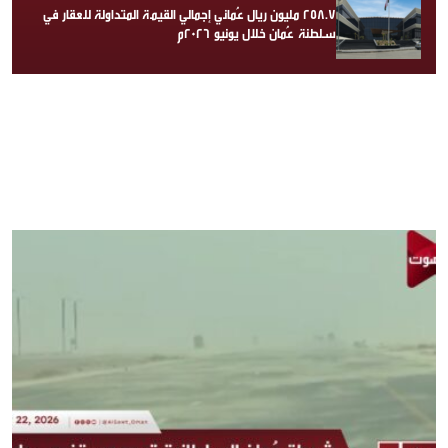
258.7 مليون ريال عُماني إجمالي القيمة المتداولة للعقار في
سلطنة عُمان خلال يونيو 2026م