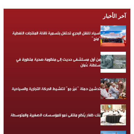
آخر الأخبار
أسياد للنقل البحري تحتفل بتسمية ناقلة المنتجات النفطية
“منح”
من أول مستشفى حديث إلى منظومة صحية متطورة في
سلطنة عُمان
تدشين حملة “غيّر جو” لتنشيط الحركة التجارية والسياحية
بنك ظفار يُنظم ملتقى نمو للمؤسسات الصغيرة والمتوسطة