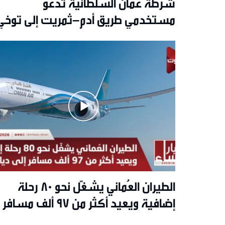
شرطة عُمان السلطانية تدعو
مستخدمي طريق أدم–ثمريت إلى توخي
الحذر بسبب الأتربة
الطيران العُماني يشغّل نحو 80 رحلة
إضافية ويعيد أكثر من 97 ألف مسافر
إلى ديارهم