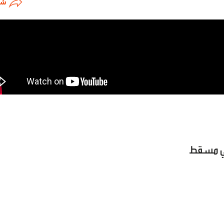
شا
 في مسقط