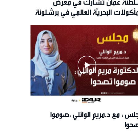
طنةُ عُمان تشارك في معرض
مأكولات البحريّة العالمي في برشلونة
لس : مع د.مريم الوائلي ،صوموا
حوا