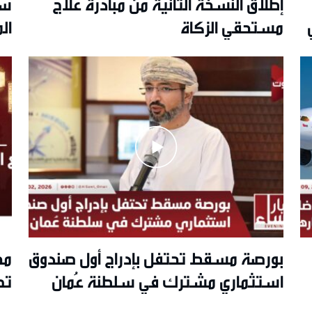
إطلاقُ النسخة الثانية من مبادرة علاج
سل
مستحقي الزكاة
ال
بورصة مسقط تحتفل بإدراج أول صندوق
مج
استثماري مشترك في سلطنة عُمان
تص