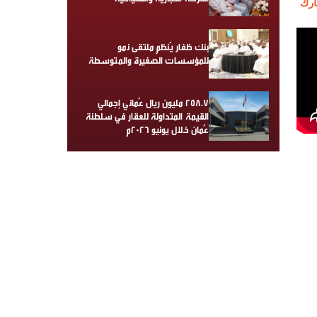
رك
بنك ظفار يُنظم ملتقى نمو
للمؤسسات الصغيرة والمتوسطة
258.7 مليون ريال عُماني إجمالي
القيمة المتداولة للعقار في سلطنة
عُمان خلال يونيو 2026م