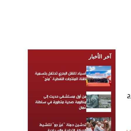
آخر الأخبار
أسياد للنقل البحري تحتفل بتسمية
ناقلة المنتجات النفطية “منح”
ج
من أول مستشفى حديث إلى
منظومة صحية متطورة في سلطنة
عُمان
تدشين حملة “غيّر جو” لتنشيط
الحركة التجارية والسياحية