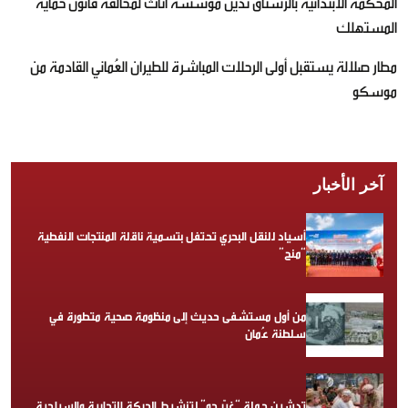
المحكمة الابتدائية بالرستاق تدين مؤسسة أثاث لمخالفة قانون حماية
المستهلك
مطار صلالة يستقبل أولى الرحلات المباشرة للطيران العُماني القادمة من
موسكو
آخر الأخبار
أسياد للنقل البحري تحتفل بتسمية ناقلة المنتجات النفطية
“منح”
من أول مستشفى حديث إلى منظومة صحية متطورة في
سلطنة عُمان
تدشين حملة “غيّر جو” لتنشيط الحركة التجارية والسياحية