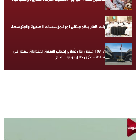
بنك ظفار يُنظم ملتقى نمو للمؤسسات الصغيرة والمتوسطة
258.7 مليون ريال عُماني إجمالي القيمة المتداولة للعقار في
سلطنة عُمان خلال يونيو 2026م