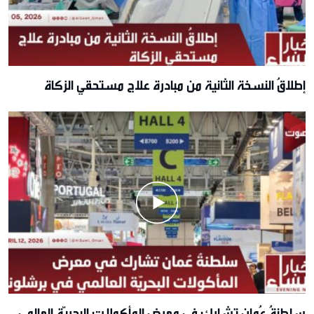
إطلاقُ النسخة الثانية من مبادرة علاج مستحقي الزكاة
سلطنةُ عُمان تشارك في معرض المأكولات البحريّة العالمي