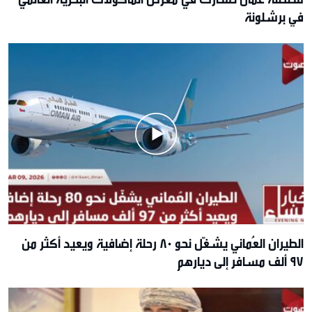
في برشلونة
الطيران العُماني يشغّل نحو 80 رحلة إضافية ويعيد أكثر من
97 ألف مسافر إلى ديارهم