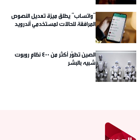
“واتساب” يطلق ميزة تعديل النصوص
المرافقة للحالات لمستخدمي أندرويد
الصين تطوّر أكثر من 400 نظام روبوت
شبيه بالبشر